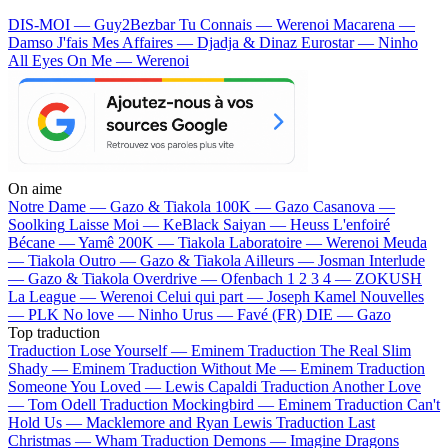
DIS-MOI — Guy2Bezbar
Tu Connais — Werenoi
Macarena —
Damso
J'fais Mes Affaires — Djadja & Dinaz
Eurostar — Ninho
All Eyes On Me — Werenoi
On aime
Notre Dame —
Gazo & Tiakola
100K —
Gazo
Casanova —
Soolking
Laisse Moi —
KeBlack
Saiyan —
Heuss L'enfoiré
Bécane —
Yamê
200K —
Tiakola
Laboratoire —
Werenoi
Meuda
—
Tiakola
Outro —
Gazo & Tiakola
Ailleurs —
Josman
Interlude
—
Gazo & Tiakola
Overdrive —
Ofenbach
1 2 3 4 —
ZOKUSH
La League —
Werenoi
Celui qui part —
Joseph Kamel
Nouvelles
—
PLK
No love —
Ninho
Urus —
Favé (FR)
DIE —
Gazo
Top traduction
Traduction Lose Yourself —
Eminem
Traduction The Real Slim
Shady —
Eminem
Traduction Without Me —
Eminem
Traduction
Someone You Loved —
Lewis Capaldi
Traduction Another Love
—
Tom Odell
Traduction Mockingbird —
Eminem
Traduction Can't
Hold Us —
Macklemore and Ryan Lewis
Traduction Last
Christmas —
Wham
Traduction Demons —
Imagine Dragons