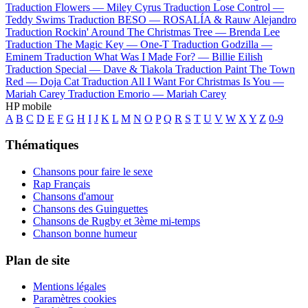
Traduction Flowers —
Miley Cyrus
Traduction Lose Control —
Teddy Swims
Traduction BESO —
ROSALÍA & Rauw Alejandro
Traduction Rockin' Around The Christmas Tree —
Brenda Lee
Traduction The Magic Key —
One-T
Traduction Godzilla —
Eminem
Traduction What Was I Made For? —
Billie Eilish
Traduction Special —
Dave & Tiakola
Traduction Paint The Town
Red —
Doja Cat
Traduction All I Want For Christmas Is You —
Mariah Carey
Traduction Emorio —
Mariah Carey
HP mobile
A
B
C
D
E
F
G
H
I
J
K
L
M
N
O
P
Q
R
S
T
U
V
W
X
Y
Z
0-9
Thématiques
Chansons pour faire le sexe
Rap Français
Chansons d'amour
Chansons des Guinguettes
Chansons de Rugby et 3ème mi-temps
Chanson bonne humeur
Plan de site
Mentions légales
Paramètres cookies