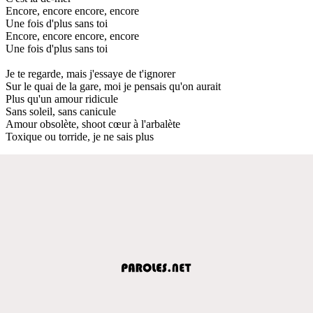
Encore, encore encore, encore
Une fois d'plus sans toi
Encore, encore encore, encore
Une fois d'plus sans toi
Je te regarde, mais j'essaye de t'ignorer
Sur le quai de la gare, moi je pensais qu'on aurait
Plus qu'un amour ridicule
Sans soleil, sans canicule
Amour obsolète, shoot cœur à l'arbalète
Toxique ou torride, je ne sais plus