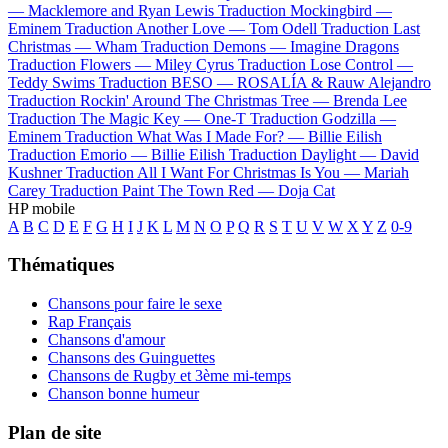
—
Macklemore and Ryan Lewis
Traduction Mockingbird —
Eminem
Traduction Another Love —
Tom Odell
Traduction Last
Christmas —
Wham
Traduction Demons —
Imagine Dragons
Traduction Flowers —
Miley Cyrus
Traduction Lose Control —
Teddy Swims
Traduction BESO —
ROSALÍA & Rauw Alejandro
Traduction Rockin' Around The Christmas Tree —
Brenda Lee
Traduction The Magic Key —
One-T
Traduction Godzilla —
Eminem
Traduction What Was I Made For? —
Billie Eilish
Traduction Emorio —
Billie Eilish
Traduction Daylight —
David
Kushner
Traduction All I Want For Christmas Is You —
Mariah
Carey
Traduction Paint The Town Red —
Doja Cat
HP mobile
A
B
C
D
E
F
G
H
I
J
K
L
M
N
O
P
Q
R
S
T
U
V
W
X
Y
Z
0-9
Thématiques
Chansons pour faire le sexe
Rap Français
Chansons d'amour
Chansons des Guinguettes
Chansons de Rugby et 3ème mi-temps
Chanson bonne humeur
Plan de site