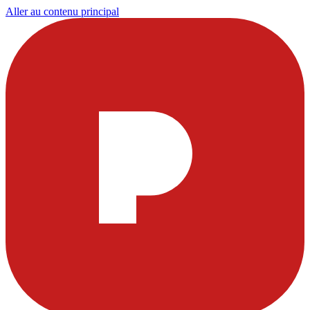
Aller au contenu principal