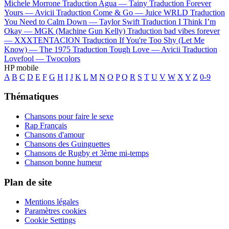
Michele Morrone
Traduction Agua —
Tainy
Traduction Forever
Yours —
Avicii
Traduction Come & Go —
Juice WRLD
Traduction
You Need to Calm Down —
Taylor Swift
Traduction I Think I’m
Okay —
MGK (Machine Gun Kelly)
Traduction bad vibes forever
—
XXXTENTACION
Traduction If You're Too Shy (Let Me
Know) —
The 1975
Traduction Tough Love —
Avicii
Traduction
Lovefool —
Twocolors
HP mobile
A
B
C
D
E
F
G
H
I
J
K
L
M
N
O
P
Q
R
S
T
U
V
W
X
Y
Z
0-9
Thématiques
Chansons pour faire le sexe
Rap Français
Chansons d'amour
Chansons des Guinguettes
Chansons de Rugby et 3ème mi-temps
Chanson bonne humeur
Plan de site
Mentions légales
Paramètres cookies
Cookie Settings