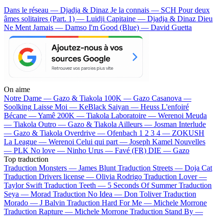
Dans le réseau — Djadja & Dinaz
Je la connais — SCH
Pour deux
âmes solitaires (Part. 1) — Luidji
Capitaine — Djadja & Dinaz
Dieu
Ne Ment Jamais — Damso
I'm Good (Blue) — David Guetta
On aime
Notre Dame —
Gazo & Tiakola
100K —
Gazo
Casanova —
Soolking
Laisse Moi —
KeBlack
Saiyan —
Heuss L'enfoiré
Bécane —
Yamê
200K —
Tiakola
Laboratoire —
Werenoi
Meuda
—
Tiakola
Outro —
Gazo & Tiakola
Ailleurs —
Josman
Interlude
—
Gazo & Tiakola
Overdrive —
Ofenbach
1 2 3 4 —
ZOKUSH
La League —
Werenoi
Celui qui part —
Joseph Kamel
Nouvelles
—
PLK
No love —
Ninho
Urus —
Favé (FR)
DIE —
Gazo
Top traduction
Traduction Monsters —
James Blunt
Traduction Streets —
Doja Cat
Traduction Drivers license —
Olivia Rodrigo
Traduction Lover —
Taylor Swift
Traduction Teeth —
5 Seconds Of Summer
Traduction
Seya —
Morad
Traduction No Idea —
Don Toliver
Traduction
Morado —
J Balvin
Traduction Hard For Me —
Michele Morrone
Traduction Rapture —
Michele Morrone
Traduction Stand By —