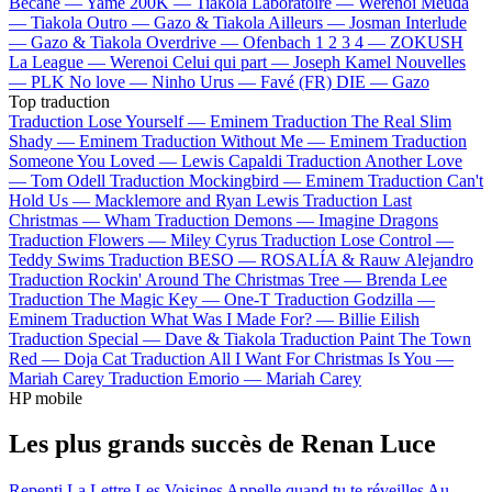
Bécane —
Yamê
200K —
Tiakola
Laboratoire —
Werenoi
Meuda
—
Tiakola
Outro —
Gazo & Tiakola
Ailleurs —
Josman
Interlude
—
Gazo & Tiakola
Overdrive —
Ofenbach
1 2 3 4 —
ZOKUSH
La League —
Werenoi
Celui qui part —
Joseph Kamel
Nouvelles
—
PLK
No love —
Ninho
Urus —
Favé (FR)
DIE —
Gazo
Top traduction
Traduction Lose Yourself —
Eminem
Traduction The Real Slim
Shady —
Eminem
Traduction Without Me —
Eminem
Traduction
Someone You Loved —
Lewis Capaldi
Traduction Another Love
—
Tom Odell
Traduction Mockingbird —
Eminem
Traduction Can't
Hold Us —
Macklemore and Ryan Lewis
Traduction Last
Christmas —
Wham
Traduction Demons —
Imagine Dragons
Traduction Flowers —
Miley Cyrus
Traduction Lose Control —
Teddy Swims
Traduction BESO —
ROSALÍA & Rauw Alejandro
Traduction Rockin' Around The Christmas Tree —
Brenda Lee
Traduction The Magic Key —
One-T
Traduction Godzilla —
Eminem
Traduction What Was I Made For? —
Billie Eilish
Traduction Special —
Dave & Tiakola
Traduction Paint The Town
Red —
Doja Cat
Traduction All I Want For Christmas Is You —
Mariah Carey
Traduction Emorio —
Mariah Carey
HP mobile
Les plus grands succès de Renan Luce
Repenti
La Lettre
Les Voisines
Appelle quand tu te réveilles
Au