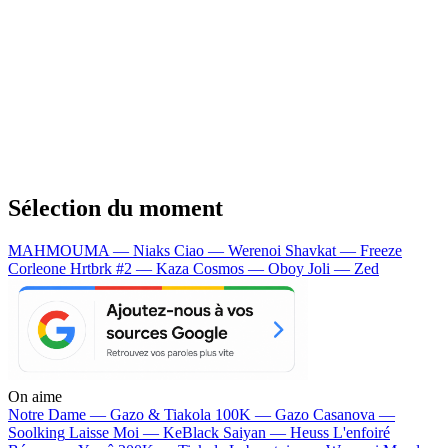
Sélection du moment
MAHMOUMA — Niaks
Ciao — Werenoi
Shavkat — Freeze
Corleone
Hrtbrk #2 — Kaza
Cosmos — Oboy
Joli — Zed
On aime
Notre Dame —
Gazo & Tiakola
100K —
Gazo
Casanova —
Soolking
Laisse Moi —
KeBlack
Saiyan —
Heuss L'enfoiré