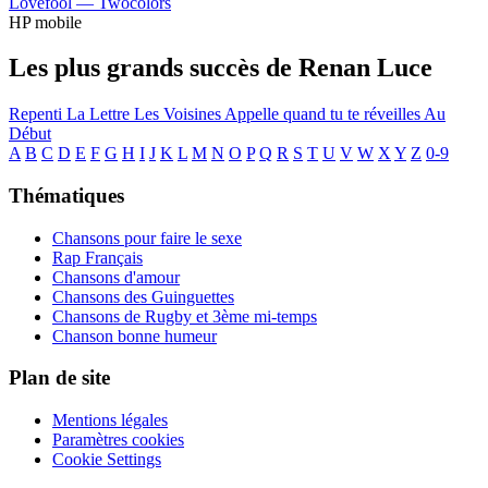
Lovefool —
Twocolors
HP mobile
Les plus grands succès de Renan Luce
Repenti
La Lettre
Les Voisines
Appelle quand tu te réveilles
Au
Début
A
B
C
D
E
F
G
H
I
J
K
L
M
N
O
P
Q
R
S
T
U
V
W
X
Y
Z
0-9
Thématiques
Chansons pour faire le sexe
Rap Français
Chansons d'amour
Chansons des Guinguettes
Chansons de Rugby et 3ème mi-temps
Chanson bonne humeur
Plan de site
Mentions légales
Paramètres cookies
Cookie Settings