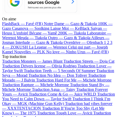
On aime
FlashBack —
Favé (FR)
Notre Dame —
Gazo & Tiakola
100K —
Gazo
Casanova —
Soolking
Laisse Moi —
KeBlack
Saiyan —
Heuss L'enfoiré
Bécane —
Yamê
200K —
Tiakola
Laboratoire —
Werenoi
Meuda —
Tiakola
Outro —
Gazo & Tiakola
Ailleurs —
Josman
Interlude —
Gazo & Tiakola
Overdrive —
Ofenbach
1 2 3
4 —
ZOKUSH
La League —
Werenoi
Celui qui part —
Joseph
Kamel
Nouvelles —
PLK
No love —
Ninho
Urus —
Favé (FR)
Top traduction
Traduction Monsters —
James Blunt
Traduction Streets —
Doja Cat
Traduction Drivers license —
Olivia Rodrigo
Traduction Lover —
Taylor Swift
Traduction Teeth —
5 Seconds Of Summer
Traduction
Seya —
Morad
Traduction No Idea —
Don Toliver
Traduction
Morado —
J Balvin
Traduction Hard For Me —
Michele Morrone
Traduction Rapture —
Michele Morrone
Traduction Stand By —
Michele Morrone
Traduction Agua —
Tainy
Traduction Forever
Yours —
Avicii
Traduction Come & Go —
Juice WRLD
Traduction
You Need to Calm Down —
Taylor Swift
Traduction I Think I’m
Okay —
MGK (Machine Gun Kelly)
Traduction bad vibes forever
—
XXXTENTACION
Traduction If You're Too Shy (Let Me
Know) —
The 1975
Traduction Tough Love —
Avicii
Traduction