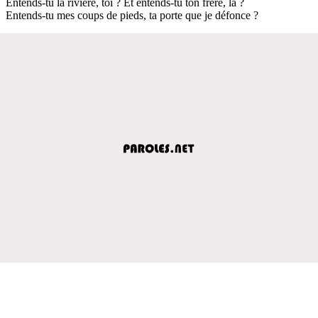
Entends-tu la rivière, toi ? Et entends-tu ton frère, là ?
Entends-tu mes coups de pieds, ta porte que je défonce ?