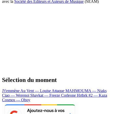
avec la
Société des Editeurs et Auteurs de Musique
(SEAM)
Sélection du moment
J't'emmène Au Vent — Louise Attaque
MAHMOUMA — Niaks
Ciao — Werenoi
Shavkat — Freeze Corleone
Hrtbrk #2 — Kaza
Cosmos — Oboy