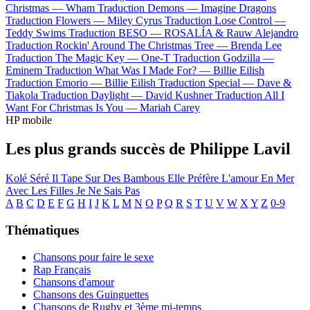
Christmas —
Wham
Traduction Demons —
Imagine Dragons
Traduction Flowers —
Miley Cyrus
Traduction Lose Control —
Teddy Swims
Traduction BESO —
ROSALÍA & Rauw Alejandro
Traduction Rockin' Around The Christmas Tree —
Brenda Lee
Traduction The Magic Key —
One-T
Traduction Godzilla —
Eminem
Traduction What Was I Made For? —
Billie Eilish
Traduction Emorio —
Billie Eilish
Traduction Special —
Dave &
Tiakola
Traduction Daylight —
David Kushner
Traduction All I
Want For Christmas Is You —
Mariah Carey
HP mobile
Les plus grands succès de Philippe Lavil
Kolé Séré
Il Tape Sur Des Bambous
Elle Préfère L'amour En Mer
Avec Les Filles Je Ne Sais Pas
A
B
C
D
E
F
G
H
I
J
K
L
M
N
O
P
Q
R
S
T
U
V
W
X
Y
Z
0-9
Thématiques
Chansons pour faire le sexe
Rap Français
Chansons d'amour
Chansons des Guinguettes
Chansons de Rugby et 3ème mi-temps