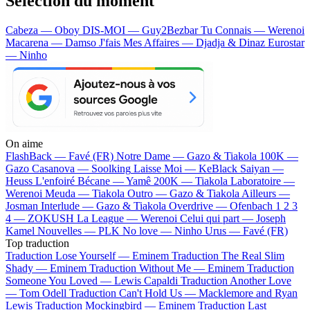
Sélection du moment
Cabeza — Oboy
DIS-MOI — Guy2Bezbar
Tu Connais — Werenoi
Macarena — Damso
J'fais Mes Affaires — Djadja & Dinaz
Eurostar
— Ninho
On aime
FlashBack —
Favé (FR)
Notre Dame —
Gazo & Tiakola
100K —
Gazo
Casanova —
Soolking
Laisse Moi —
KeBlack
Saiyan —
Heuss L'enfoiré
Bécane —
Yamê
200K —
Tiakola
Laboratoire —
Werenoi
Meuda —
Tiakola
Outro —
Gazo & Tiakola
Ailleurs —
Josman
Interlude —
Gazo & Tiakola
Overdrive —
Ofenbach
1 2 3
4 —
ZOKUSH
La League —
Werenoi
Celui qui part —
Joseph
Kamel
Nouvelles —
PLK
No love —
Ninho
Urus —
Favé (FR)
Top traduction
Traduction Lose Yourself —
Eminem
Traduction The Real Slim
Shady —
Eminem
Traduction Without Me —
Eminem
Traduction
Someone You Loved —
Lewis Capaldi
Traduction Another Love
—
Tom Odell
Traduction Can't Hold Us —
Macklemore and Ryan
Lewis
Traduction Mockingbird —
Eminem
Traduction Last