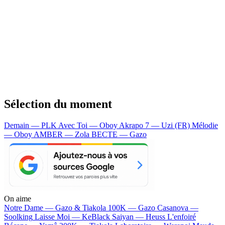
Sélection du moment
Demain — PLK
Avec Toi — Oboy
Akrapo 7 — Uzi (FR)
Mélodie
— Oboy
AMBER — Zola
BECTE — Gazo
On aime
Notre Dame —
Gazo & Tiakola
100K —
Gazo
Casanova —
Soolking
Laisse Moi —
KeBlack
Saiyan —
Heuss L'enfoiré