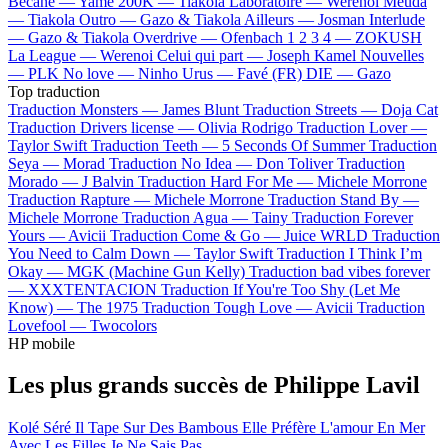
Bécane —
Yamê
200K —
Tiakola
Laboratoire —
Werenoi
Meuda
—
Tiakola
Outro —
Gazo & Tiakola
Ailleurs —
Josman
Interlude
—
Gazo & Tiakola
Overdrive —
Ofenbach
1 2 3 4 —
ZOKUSH
La League —
Werenoi
Celui qui part —
Joseph Kamel
Nouvelles
—
PLK
No love —
Ninho
Urus —
Favé (FR)
DIE —
Gazo
Top traduction
Traduction Monsters —
James Blunt
Traduction Streets —
Doja Cat
Traduction Drivers license —
Olivia Rodrigo
Traduction Lover —
Taylor Swift
Traduction Teeth —
5 Seconds Of Summer
Traduction
Seya —
Morad
Traduction No Idea —
Don Toliver
Traduction
Morado —
J Balvin
Traduction Hard For Me —
Michele Morrone
Traduction Rapture —
Michele Morrone
Traduction Stand By —
Michele Morrone
Traduction Agua —
Tainy
Traduction Forever
Yours —
Avicii
Traduction Come & Go —
Juice WRLD
Traduction
You Need to Calm Down —
Taylor Swift
Traduction I Think I’m
Okay —
MGK (Machine Gun Kelly)
Traduction bad vibes forever
—
XXXTENTACION
Traduction If You're Too Shy (Let Me
Know) —
The 1975
Traduction Tough Love —
Avicii
Traduction
Lovefool —
Twocolors
HP mobile
Les plus grands succès de Philippe Lavil
Kolé Séré
Il Tape Sur Des Bambous
Elle Préfère L'amour En Mer
Avec Les Filles Je Ne Sais Pas