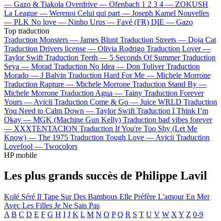
—
Gazo & Tiakola
Overdrive —
Ofenbach
1 2 3 4 —
ZOKUSH
La League —
Werenoi
Celui qui part —
Joseph Kamel
Nouvelles
—
PLK
No love —
Ninho
Urus —
Favé (FR)
DIE —
Gazo
Top traduction
Traduction Monsters —
James Blunt
Traduction Streets —
Doja Cat
Traduction Drivers license —
Olivia Rodrigo
Traduction Lover —
Taylor Swift
Traduction Teeth —
5 Seconds Of Summer
Traduction
Seya —
Morad
Traduction No Idea —
Don Toliver
Traduction
Morado —
J Balvin
Traduction Hard For Me —
Michele Morrone
Traduction Rapture —
Michele Morrone
Traduction Stand By —
Michele Morrone
Traduction Agua —
Tainy
Traduction Forever
Yours —
Avicii
Traduction Come & Go —
Juice WRLD
Traduction
You Need to Calm Down —
Taylor Swift
Traduction I Think I’m
Okay —
MGK (Machine Gun Kelly)
Traduction bad vibes forever
—
XXXTENTACION
Traduction If You're Too Shy (Let Me
Know) —
The 1975
Traduction Tough Love —
Avicii
Traduction
Lovefool —
Twocolors
HP mobile
Les plus grands succès de Philippe Lavil
Kolé Séré
Il Tape Sur Des Bambous
Elle Préfère L'amour En Mer
Avec Les Filles Je Ne Sais Pas
A
B
C
D
E
F
G
H
I
J
K
L
M
N
O
P
Q
R
S
T
U
V
W
X
Y
Z
0-9