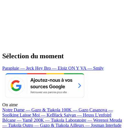
Sélection du moment
Parapluie — Jeck
Hey Bro — Eloïz
ON Y VA — Smily
On aime
Notre Dame —
Gazo & Tiakola
100K —
Gazo
Casanova —
Soolking
Laisse Moi —
KeBlack
Saiyan —
Heuss L'enfoiré
Bécane —
Yamê
200K —
Tiakola
Laboratoire —
Werenoi
Meuda
—
Tiakola
Outro —
Gazo & Tiakola
Ailleurs —
Josman
Interlude