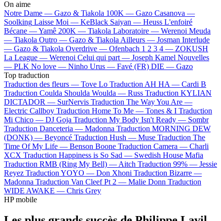
On aime
Notre Dame —
Gazo & Tiakola
100K —
Gazo
Casanova —
Soolking
Laisse Moi —
KeBlack
Saiyan —
Heuss L'enfoiré
Bécane —
Yamê
200K —
Tiakola
Laboratoire —
Werenoi
Meuda
—
Tiakola
Outro —
Gazo & Tiakola
Ailleurs —
Josman
Interlude
—
Gazo & Tiakola
Overdrive —
Ofenbach
1 2 3 4 —
ZOKUSH
La League —
Werenoi
Celui qui part —
Joseph Kamel
Nouvelles
—
PLK
No love —
Ninho
Urus —
Favé (FR)
DIE —
Gazo
Top traduction
Traduction des fleurs —
Tove Lo
Traduction AH HA —
Cardi B
Traduction Coulda Shoulda Woulda —
Russ
Traduction KYLIAN
DICTADOR —
SurNervis
Traduction The Way You Are —
Electric Callboy
Traduction Home To Me —
Tones & I
Traduction
Mi Chico —
DJ Goja
Traduction My Body Isn't Ready —
Sombr
Traduction Danceteria —
Madonna
Traduction MORNING DEW
(DONK) —
Beyoncé
Traduction Hush —
Muse
Traduction The
Time Of My Life —
Benson Boone
Traduction Camera —
Charli
XCX
Traduction Happiness is So Sad —
Swedish House Mafia
Traduction RMB (Ring My Bell) —
Aitch
Traduction 99% —
Jessie
Reyez
Traduction YOYO —
Don Xhoni
Traduction Bizarre —
Madonna
Traduction Van Cleef Pt 2 —
Malie Donn
Traduction
WIDE AWAKE —
Chris Grey
HP mobile
Les plus grands succès de Philippe Lavil