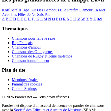
Kolé Séré
Il Tape Sur Des Bambous
Elle Préfère L'amour En Mer
Avec Les Filles Je Ne Sais Pas
A
B
C
D
E
F
G
H
I
J
K
L
M
N
O
P
Q
R
S
T
U
V
W
X
Y
Z
0-9
Thématiques
Chansons pour faire le sexe
Rap Français
Chansons d'amour
Chansons des Guinguettes
Chansons de Rugby et 3ème mi-temps
Chanson bonne humeur
Plan de site
Mentions légales
Paramètres cookies
Cookie Settings
© 2026 Paroles.net — Tous droits réservés
Paroles.net dispose d'un accord de licence de paroles de chansons
avec la
Société des Editeurs et Auteurs de Musique
(SEAM)