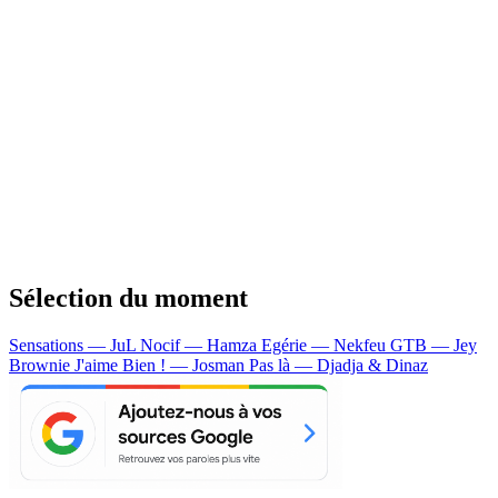
Sélection du moment
Sensations — JuL
Nocif — Hamza
Egérie — Nekfeu
GTB — Jey
Brownie
J'aime Bien ! — Josman
Pas là — Djadja & Dinaz