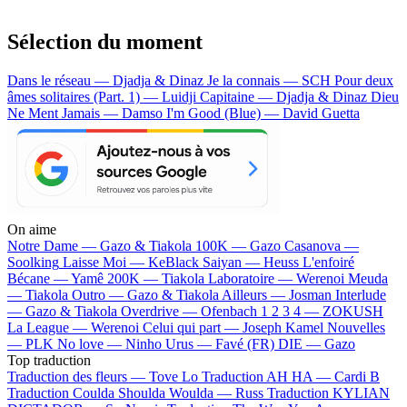
Sélection du moment
Dans le réseau — Djadja & Dinaz
Je la connais — SCH
Pour deux
âmes solitaires (Part. 1) — Luidji
Capitaine — Djadja & Dinaz
Dieu
Ne Ment Jamais — Damso
I'm Good (Blue) — David Guetta
On aime
Notre Dame —
Gazo & Tiakola
100K —
Gazo
Casanova —
Soolking
Laisse Moi —
KeBlack
Saiyan —
Heuss L'enfoiré
Bécane —
Yamê
200K —
Tiakola
Laboratoire —
Werenoi
Meuda
—
Tiakola
Outro —
Gazo & Tiakola
Ailleurs —
Josman
Interlude
—
Gazo & Tiakola
Overdrive —
Ofenbach
1 2 3 4 —
ZOKUSH
La League —
Werenoi
Celui qui part —
Joseph Kamel
Nouvelles
—
PLK
No love —
Ninho
Urus —
Favé (FR)
DIE —
Gazo
Top traduction
Traduction des fleurs —
Tove Lo
Traduction AH HA —
Cardi B
Traduction Coulda Shoulda Woulda —
Russ
Traduction KYLIAN