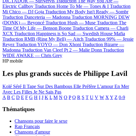
DICTADOR —
SurNervis
Traduction The Way You Are —
Electric Callboy
Traduction Home To Me —
Tones & I
Traduction
Mi Chico —
DJ Goja
Traduction My Body Isn't Ready —
Sombr
Traduction Danceteria —
Madonna
Traduction MORNING DEW
(DONK) —
Beyoncé
Traduction Hush —
Muse
Traduction The
Time Of My Life —
Benson Boone
Traduction Camera —
Charli
XCX
Traduction Happiness is So Sad —
Swedish House Mafia
Traduction RMB (Ring My Bell) —
Aitch
Traduction 99% —
Jessie
Reyez
Traduction YOYO —
Don Xhoni
Traduction Bizarre —
Madonna
Traduction Van Cleef Pt 2 —
Malie Donn
Traduction
WIDE AWAKE —
Chris Grey
HP mobile
Les plus grands succès de Philippe Lavil
Kolé Séré
Il Tape Sur Des Bambous
Elle Préfère L'amour En Mer
Avec Les Filles Je Ne Sais Pas
A
B
C
D
E
F
G
H
I
J
K
L
M
N
O
P
Q
R
S
T
U
V
W
X
Y
Z
0-9
Thématiques
Chansons pour faire le sexe
Rap Français
Chansons d'amour