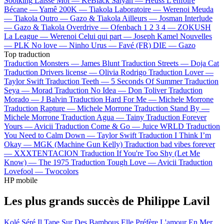
Soolking
Laisse Moi —
KeBlack
Saiyan —
Heuss L'enfoiré
Bécane —
Yamê
200K —
Tiakola
Laboratoire —
Werenoi
Meuda
—
Tiakola
Outro —
Gazo & Tiakola
Ailleurs —
Josman
Interlude
—
Gazo & Tiakola
Overdrive —
Ofenbach
1 2 3 4 —
ZOKUSH
La League —
Werenoi
Celui qui part —
Joseph Kamel
Nouvelles
—
PLK
No love —
Ninho
Urus —
Favé (FR)
DIE —
Gazo
Top traduction
Traduction Monsters —
James Blunt
Traduction Streets —
Doja Cat
Traduction Drivers license —
Olivia Rodrigo
Traduction Lover —
Taylor Swift
Traduction Teeth —
5 Seconds Of Summer
Traduction
Seya —
Morad
Traduction No Idea —
Don Toliver
Traduction
Morado —
J Balvin
Traduction Hard For Me —
Michele Morrone
Traduction Rapture —
Michele Morrone
Traduction Stand By —
Michele Morrone
Traduction Agua —
Tainy
Traduction Forever
Yours —
Avicii
Traduction Come & Go —
Juice WRLD
Traduction
You Need to Calm Down —
Taylor Swift
Traduction I Think I’m
Okay —
MGK (Machine Gun Kelly)
Traduction bad vibes forever
—
XXXTENTACION
Traduction If You're Too Shy (Let Me
Know) —
The 1975
Traduction Tough Love —
Avicii
Traduction
Lovefool —
Twocolors
HP mobile
Les plus grands succès de Philippe Lavil
Kolé Séré
Il Tape Sur Des Bambous
Elle Préfère L'amour En Mer