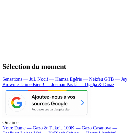
Sélection du moment
Sensations — JuL
Nocif — Hamza
Egérie — Nekfeu
GTB — Jey
Brownie
J'aime Bien ! — Josman
Pas là — Djadja & Dinaz
On aime
Notre Dame —
Gazo & Tiakola
100K —
Gazo
Casanova —