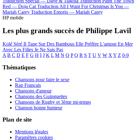
Traduction Special —
Dave & Tiakola
Traduction Paint The Town
Red —
Doja Cat
Traduction All I Want For Christmas Is You —
Mariah Carey
Traduction Emorio —
Mariah Carey
HP mobile
Les plus grands succès de Philippe Lavil
Kolé Séré
Il Tape Sur Des Bambous
Elle Préfère L'amour En Mer
Avec Les Filles Je Ne Sais Pas
A
B
C
D
E
F
G
H
I
J
K
L
M
N
O
P
Q
R
S
T
U
V
W
X
Y
Z
0-9
Thématiques
Chansons pour faire le sexe
Rap Français
Chansons d'amour
Chansons des Guinguettes
Chansons de Rugby et 3ème mi-temps
Chanson bonne humeur
Plan de site
Mentions légales
Paramètres cookies