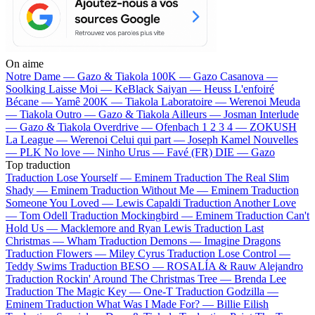
On aime
Notre Dame —
Gazo & Tiakola
100K —
Gazo
Casanova —
Soolking
Laisse Moi —
KeBlack
Saiyan —
Heuss L'enfoiré
Bécane —
Yamê
200K —
Tiakola
Laboratoire —
Werenoi
Meuda
—
Tiakola
Outro —
Gazo & Tiakola
Ailleurs —
Josman
Interlude
—
Gazo & Tiakola
Overdrive —
Ofenbach
1 2 3 4 —
ZOKUSH
La League —
Werenoi
Celui qui part —
Joseph Kamel
Nouvelles
—
PLK
No love —
Ninho
Urus —
Favé (FR)
DIE —
Gazo
Top traduction
Traduction Lose Yourself —
Eminem
Traduction The Real Slim
Shady —
Eminem
Traduction Without Me —
Eminem
Traduction
Someone You Loved —
Lewis Capaldi
Traduction Another Love
—
Tom Odell
Traduction Mockingbird —
Eminem
Traduction Can't
Hold Us —
Macklemore and Ryan Lewis
Traduction Last
Christmas —
Wham
Traduction Demons —
Imagine Dragons
Traduction Flowers —
Miley Cyrus
Traduction Lose Control —
Teddy Swims
Traduction BESO —
ROSALÍA & Rauw Alejandro
Traduction Rockin' Around The Christmas Tree —
Brenda Lee
Traduction The Magic Key —
One-T
Traduction Godzilla —
Eminem
Traduction What Was I Made For? —
Billie Eilish