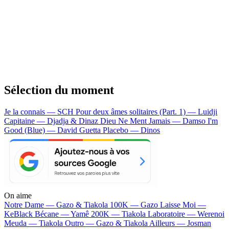
Sélection du moment
Je la connais — SCH
Pour deux âmes solitaires (Part. 1) — Luidji
Capitaine — Djadja & Dinaz
Dieu Ne Ment Jamais — Damso
I'm
Good (Blue) — David Guetta
Placebo — Dinos
On aime
Notre Dame —
Gazo & Tiakola
100K —
Gazo
Laisse Moi —
KeBlack
Bécane —
Yamê
200K —
Tiakola
Laboratoire —
Werenoi
Meuda —
Tiakola
Outro —
Gazo & Tiakola
Ailleurs —
Josman