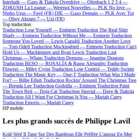
Interlude —
Gazo & Tiakola
Overdrive —
Ofenbach
1 2 3 4 —
ZOKUSH
La League —
Werenoi
Nouvelles —
PLK
No love —
Ninho
Urus —
Favé (FR)
DIE —
Gazo
Demain —
PLK
Avec Toi
—
Oboy
Akrapo 7 —
Uzi (FR)
Top traduction
Traduction Lose Yourself —
Eminem
Traduction The Real Slim
Shady —
Eminem
Traduction Without Me —
Eminem
Traduction
Someone You Loved —
Lewis Capaldi
Traduction Another Love
—
Tom Odell
Traduction Mockingbird —
Eminem
Traduction Can't
Hold Us —
Macklemore and Ryan Lewis
Traduction Last
Christmas —
Wham
Traduction Demons —
Imagine Dragons
Traduction BESO —
ROSALÍA & Rauw Alejandro
Traduction
Flowers —
Miley Cyrus
Traduction Lose Control —
Teddy Swims
Traduction The Magic Key —
One-T
Traduction What Was I Made
For? —
Billie Eilish
Traduction Rockin' Around The Christmas Tree
—
Brenda Lee
Traduction Godzilla —
Eminem
Traduction Paint
The Town Red —
Doja Cat
Traduction Special —
Dave & Tiakola
Traduction All I Want For Christmas Is You —
Mariah Carey
Traduction Emorio —
Mariah Carey
HP mobile
Les plus grands succès de Philippe Lavil
Kolé Séré
Il Tape Sur Des Bambous
Elle Préfère L'amour En Mer