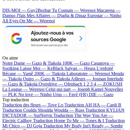
DIS-MOI — Guy2Bezbar
Tu Connais — Werenoi
Macarena —
Damso
J'fais Mes Affaires — Djadja & Dinaz
Eurostar — Ninho
All Eyes On Me — Werenoi
On aime
Notre Dame —
Gazo & Tiakola
100K —
Gazo
Casanova —
Soolking
Laisse Moi —
KeBlack
Saiyan —
Heuss L'enfoiré
Bécane —
Yamê
200K —
Tiakola
Laboratoire —
Werenoi
Meuda
—
Tiakola
Outro —
Gazo & Tiakola
Ailleurs —
Josman
Interlude
—
Gazo & Tiakola
Overdrive —
Ofenbach
1 2 3 4 —
ZOKUSH
La League —
Werenoi
Celui qui part —
Joseph Kamel
Nouvelles
—
PLK
No love —
Ninho
Urus —
Favé (FR)
DIE —
Gazo
Top traduction
Traduction des fleurs —
Tove Lo
Traduction AH HA —
Cardi B
Traduction Coulda Shoulda Woulda —
Russ
Traduction KYLIAN
DICTADOR —
SurNervis
Traduction The Way You Are —
Electric Callboy
Traduction Home To Me —
Tones & I
Traduction
Mi Chico —
DJ Goja
Traduction My Body Isn't Ready —
Sombr