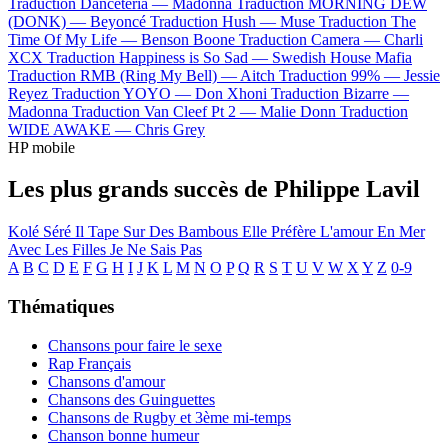
Traduction Danceteria —
Madonna
Traduction MORNING DEW
(DONK) —
Beyoncé
Traduction Hush —
Muse
Traduction The
Time Of My Life —
Benson Boone
Traduction Camera —
Charli
XCX
Traduction Happiness is So Sad —
Swedish House Mafia
Traduction RMB (Ring My Bell) —
Aitch
Traduction 99% —
Jessie
Reyez
Traduction YOYO —
Don Xhoni
Traduction Bizarre —
Madonna
Traduction Van Cleef Pt 2 —
Malie Donn
Traduction
WIDE AWAKE —
Chris Grey
HP mobile
Les plus grands succès de Philippe Lavil
Kolé Séré
Il Tape Sur Des Bambous
Elle Préfère L'amour En Mer
Avec Les Filles Je Ne Sais Pas
A
B
C
D
E
F
G
H
I
J
K
L
M
N
O
P
Q
R
S
T
U
V
W
X
Y
Z
0-9
Thématiques
Chansons pour faire le sexe
Rap Français
Chansons d'amour
Chansons des Guinguettes
Chansons de Rugby et 3ème mi-temps
Chanson bonne humeur