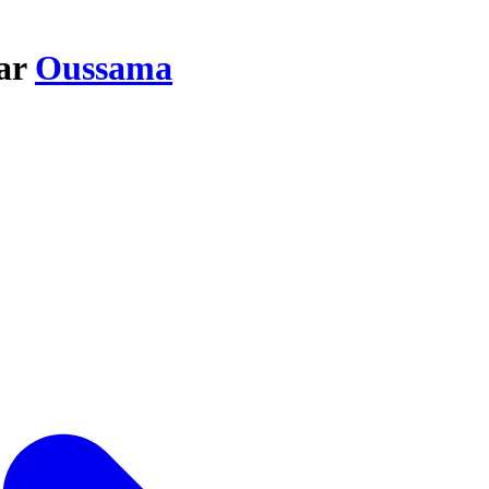
par
Oussama