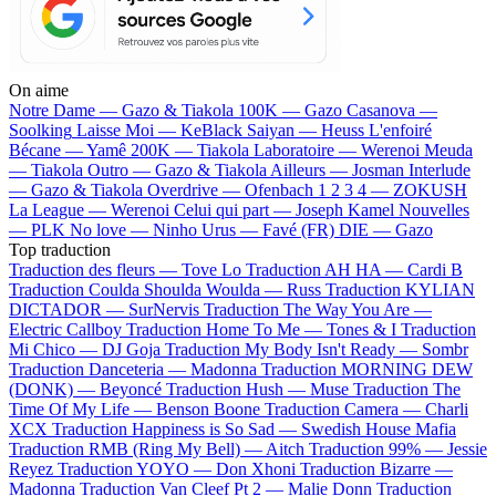
On aime
Notre Dame —
Gazo & Tiakola
100K —
Gazo
Casanova —
Soolking
Laisse Moi —
KeBlack
Saiyan —
Heuss L'enfoiré
Bécane —
Yamê
200K —
Tiakola
Laboratoire —
Werenoi
Meuda
—
Tiakola
Outro —
Gazo & Tiakola
Ailleurs —
Josman
Interlude
—
Gazo & Tiakola
Overdrive —
Ofenbach
1 2 3 4 —
ZOKUSH
La League —
Werenoi
Celui qui part —
Joseph Kamel
Nouvelles
—
PLK
No love —
Ninho
Urus —
Favé (FR)
DIE —
Gazo
Top traduction
Traduction des fleurs —
Tove Lo
Traduction AH HA —
Cardi B
Traduction Coulda Shoulda Woulda —
Russ
Traduction KYLIAN
DICTADOR —
SurNervis
Traduction The Way You Are —
Electric Callboy
Traduction Home To Me —
Tones & I
Traduction
Mi Chico —
DJ Goja
Traduction My Body Isn't Ready —
Sombr
Traduction Danceteria —
Madonna
Traduction MORNING DEW
(DONK) —
Beyoncé
Traduction Hush —
Muse
Traduction The
Time Of My Life —
Benson Boone
Traduction Camera —
Charli
XCX
Traduction Happiness is So Sad —
Swedish House Mafia
Traduction RMB (Ring My Bell) —
Aitch
Traduction 99% —
Jessie
Reyez
Traduction YOYO —
Don Xhoni
Traduction Bizarre —
Madonna
Traduction Van Cleef Pt 2 —
Malie Donn
Traduction