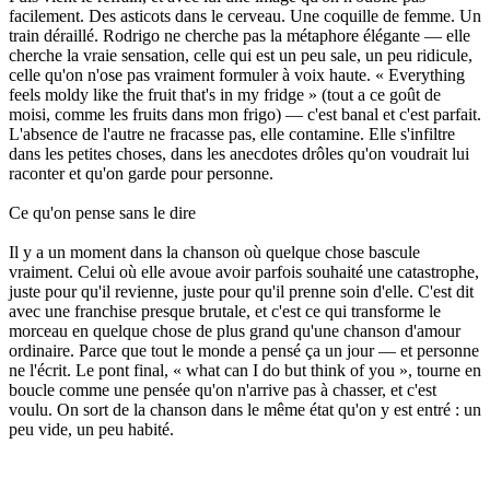
facilement. Des asticots dans le cerveau. Une coquille de femme. Un
train déraillé. Rodrigo ne cherche pas la métaphore élégante — elle
cherche la vraie sensation, celle qui est un peu sale, un peu ridicule,
celle qu'on n'ose pas vraiment formuler à voix haute. « Everything
feels moldy like the fruit that's in my fridge » (tout a ce goût de
moisi, comme les fruits dans mon frigo) — c'est banal et c'est parfait.
L'absence de l'autre ne fracasse pas, elle contamine. Elle s'infiltre
dans les petites choses, dans les anecdotes drôles qu'on voudrait lui
raconter et qu'on garde pour personne.
Ce qu'on pense sans le dire
Il y a un moment dans la chanson où quelque chose bascule
vraiment. Celui où elle avoue avoir parfois souhaité une catastrophe,
juste pour qu'il revienne, juste pour qu'il prenne soin d'elle. C'est dit
avec une franchise presque brutale, et c'est ce qui transforme le
morceau en quelque chose de plus grand qu'une chanson d'amour
ordinaire. Parce que tout le monde a pensé ça un jour — et personne
ne l'écrit. Le pont final, « what can I do but think of you », tourne en
boucle comme une pensée qu'on n'arrive pas à chasser, et c'est
voulu. On sort de la chanson dans le même état qu'on y est entré : un
peu vide, un peu habité.