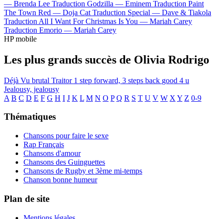
—
Brenda Lee
Traduction Godzilla —
Eminem
Traduction Paint
The Town Red —
Doja Cat
Traduction Special —
Dave & Tiakola
Traduction All I Want For Christmas Is You —
Mariah Carey
Traduction Emorio —
Mariah Carey
HP mobile
Les plus grands succès de Olivia Rodrigo
Déjà Vu
brutal
Traitor
1 step forward, 3 steps back
good 4 u
Jealousy, jealousy
A
B
C
D
E
F
G
H
I
J
K
L
M
N
O
P
Q
R
S
T
U
V
W
X
Y
Z
0-9
Thématiques
Chansons pour faire le sexe
Rap Français
Chansons d'amour
Chansons des Guinguettes
Chansons de Rugby et 3ème mi-temps
Chanson bonne humeur
Plan de site
Mentions légales