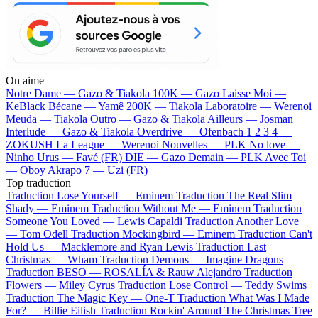
On aime
Notre Dame —
Gazo & Tiakola
100K —
Gazo
Laisse Moi —
KeBlack
Bécane —
Yamê
200K —
Tiakola
Laboratoire —
Werenoi
Meuda —
Tiakola
Outro —
Gazo & Tiakola
Ailleurs —
Josman
Interlude —
Gazo & Tiakola
Overdrive —
Ofenbach
1 2 3 4 —
ZOKUSH
La League —
Werenoi
Nouvelles —
PLK
No love —
Ninho
Urus —
Favé (FR)
DIE —
Gazo
Demain —
PLK
Avec Toi
—
Oboy
Akrapo 7 —
Uzi (FR)
Top traduction
Traduction Lose Yourself —
Eminem
Traduction The Real Slim
Shady —
Eminem
Traduction Without Me —
Eminem
Traduction
Someone You Loved —
Lewis Capaldi
Traduction Another Love
—
Tom Odell
Traduction Mockingbird —
Eminem
Traduction Can't
Hold Us —
Macklemore and Ryan Lewis
Traduction Last
Christmas —
Wham
Traduction Demons —
Imagine Dragons
Traduction BESO —
ROSALÍA & Rauw Alejandro
Traduction
Flowers —
Miley Cyrus
Traduction Lose Control —
Teddy Swims
Traduction The Magic Key —
One-T
Traduction What Was I Made
For? —
Billie Eilish
Traduction Rockin' Around The Christmas Tree