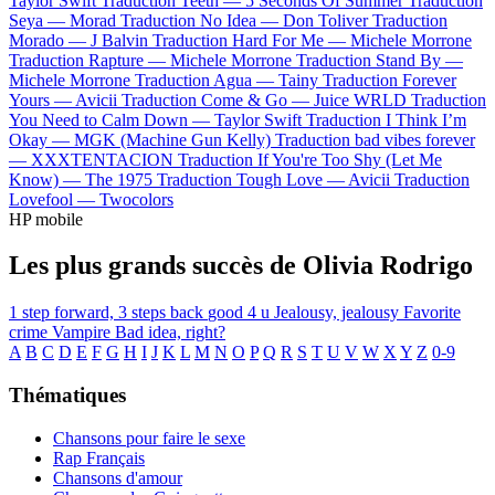
Taylor Swift
Traduction Teeth —
5 Seconds Of Summer
Traduction
Seya —
Morad
Traduction No Idea —
Don Toliver
Traduction
Morado —
J Balvin
Traduction Hard For Me —
Michele Morrone
Traduction Rapture —
Michele Morrone
Traduction Stand By —
Michele Morrone
Traduction Agua —
Tainy
Traduction Forever
Yours —
Avicii
Traduction Come & Go —
Juice WRLD
Traduction
You Need to Calm Down —
Taylor Swift
Traduction I Think I’m
Okay —
MGK (Machine Gun Kelly)
Traduction bad vibes forever
—
XXXTENTACION
Traduction If You're Too Shy (Let Me
Know) —
The 1975
Traduction Tough Love —
Avicii
Traduction
Lovefool —
Twocolors
HP mobile
Les plus grands succès de Olivia Rodrigo
1 step forward, 3 steps back
good 4 u
Jealousy, jealousy
Favorite
crime
Vampire
Bad idea, right?
A
B
C
D
E
F
G
H
I
J
K
L
M
N
O
P
Q
R
S
T
U
V
W
X
Y
Z
0-9
Thématiques
Chansons pour faire le sexe
Rap Français
Chansons d'amour