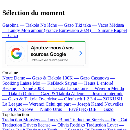
Sélection du moment
Gasolina — Tiakola
No lèche — Gazo
Tiki taka — Vacra
Médusa
— Landy
Mon amour (France Eurovision 2024) — Slimane
Rappel
— Gazo
On aime
Notre Dame —
Gazo & Tiakola
100K —
Gazo
Casanova —
Soolking
Laisse Moi —
KeBlack
Saiyan —
Heuss L'enfoiré
Bécane —
Yamê
200K —
Tiakola
Laboratoire —
Werenoi
Meuda
—
Tiakola
Outro —
Gazo & Tiakola
Ailleurs —
Josman
Interlude
—
Gazo & Tiakola
Overdrive —
Ofenbach
1 2 3 4 —
ZOKUSH
La League —
Werenoi
Celui qui part —
Joseph Kamel
Nouvelles
—
PLK
No love —
Ninho
Urus —
Favé (FR)
DIE —
Gazo
Top traduction
Traduction Monsters —
James Blunt
Traduction Streets —
Doja Cat
Traduction Drivers license —
Olivia Rodrigo
Traduction Lover —