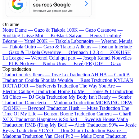
On aime
Notre Dame —
Gazo & Tiakola
100K —
Gazo
Casanova —
Soolking
Laisse Moi —
KeBlack
Saiyan —
Heuss L'enfoiré
Bécane —
Yamê
200K —
Tiakola
Laboratoire —
Werenoi
Meuda
—
Tiakola
Outro —
Gazo & Tiakola
Ailleurs —
Josman
Interlude
—
Gazo & Tiakola
Overdrive —
Ofenbach
1 2 3 4 —
ZOKUSH
La League —
Werenoi
Celui qui part —
Joseph Kamel
Nouvelles
—
PLK
No love —
Ninho
Urus —
Favé (FR)
DIE —
Gazo
Top traduction
Traduction des fleurs —
Tove Lo
Traduction AH HA —
Cardi B
Traduction Coulda Shoulda Woulda —
Russ
Traduction KYLIAN
DICTADOR —
SurNervis
Traduction The Way You Are —
Electric Callboy
Traduction Home To Me —
Tones & I
Traduction
Mi Chico —
DJ Goja
Traduction My Body Isn't Ready —
Sombr
Traduction Danceteria —
Madonna
Traduction MORNING DEW
(DONK) —
Beyoncé
Traduction Hush —
Muse
Traduction The
Time Of My Life —
Benson Boone
Traduction Camera —
Charli
XCX
Traduction Happiness is So Sad —
Swedish House Mafia
Traduction RMB (Ring My Bell) —
Aitch
Traduction 99% —
Jessie
Reyez
Traduction YOYO —
Don Xhoni
Traduction Bizarre —
Madonna
Traduction Van Cleef Pt 2 —
Malie Donn
Traduction