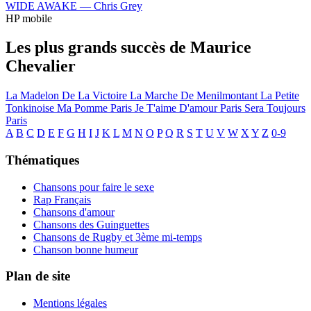
WIDE AWAKE —
Chris Grey
HP mobile
Les plus grands succès de Maurice
Chevalier
La Madelon De La Victoire
La Marche De Menilmontant
La Petite
Tonkinoise
Ma Pomme
Paris Je T'aime D'amour
Paris Sera Toujours
Paris
A
B
C
D
E
F
G
H
I
J
K
L
M
N
O
P
Q
R
S
T
U
V
W
X
Y
Z
0-9
Thématiques
Chansons pour faire le sexe
Rap Français
Chansons d'amour
Chansons des Guinguettes
Chansons de Rugby et 3ème mi-temps
Chanson bonne humeur
Plan de site
Mentions légales