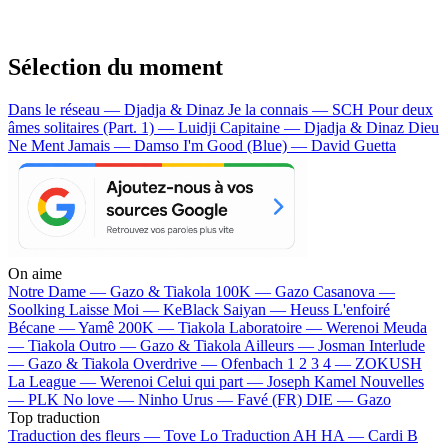
Sélection du moment
Dans le réseau — Djadja & Dinaz
Je la connais — SCH
Pour deux
âmes solitaires (Part. 1) — Luidji
Capitaine — Djadja & Dinaz
Dieu
Ne Ment Jamais — Damso
I'm Good (Blue) — David Guetta
On aime
Notre Dame —
Gazo & Tiakola
100K —
Gazo
Casanova —
Soolking
Laisse Moi —
KeBlack
Saiyan —
Heuss L'enfoiré
Bécane —
Yamê
200K —
Tiakola
Laboratoire —
Werenoi
Meuda
—
Tiakola
Outro —
Gazo & Tiakola
Ailleurs —
Josman
Interlude
—
Gazo & Tiakola
Overdrive —
Ofenbach
1 2 3 4 —
ZOKUSH
La League —
Werenoi
Celui qui part —
Joseph Kamel
Nouvelles
—
PLK
No love —
Ninho
Urus —
Favé (FR)
DIE —
Gazo
Top traduction
Traduction des fleurs —
Tove Lo
Traduction AH HA —
Cardi B