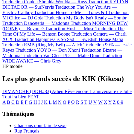
Traduction Coulda Shoulda Woulda —
Russ
Traduction KYLIAN
DICTADOR —
SurNervis
Traduction The Way You Are —
Electric Callboy
Traduction Home To Me —
Tones & I
Traduction
Mi Chico —
DJ Goja
Traduction My Body Isn't Ready —
Sombr
Traduction Danceteria —
Madonna
Traduction MORNING DEW
(DONK) —
Beyoncé
Traduction Hush —
Muse
Traduction The
Time Of My Life —
Benson Boone
Traduction Camera —
Charli
XCX
Traduction Happiness is So Sad —
Swedish House Mafia
Traduction RMB (Ring My Bell) —
Aitch
Traduction 99% —
Jessie
Reyez
Traduction YOYO —
Don Xhoni
Traduction Bizarre —
Madonna
Traduction Van Cleef Pt 2 —
Malie Donn
Traduction
WIDE AWAKE —
Chris Grey
HP mobile
Les plus grands succès de KIK (Kikesa)
DIMANCHE (DDH#33)
Adieu
Rêve encore
L'anniversaire de Julie
Tout ira bien
FEAT.
A
B
C
D
E
F
G
H
I
J
K
L
M
N
O
P
Q
R
S
T
U
V
W
X
Y
Z
0-9
Thématiques
Chansons pour faire le sexe
Rap Français