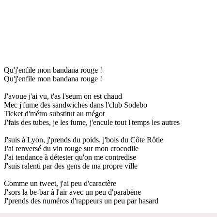
Qu'j'enfile mon bandana rouge !
Qu'j'enfile mon bandana rouge !
J'avoue j'ai vu, t'as l'seum on est chaud
Mec j'fume des sandwiches dans l'club Sodebo
Ticket d'métro substitut au mégot
J'fais des tubes, je les fume, j'encule tout l'temps les autres
J'suis à Lyon, j'prends du poids, j'bois du Côte Rôtie
J'ai renversé du vin rouge sur mon crocodile
J'ai tendance à détester qu'on me contredise
J'suis ralenti par des gens de ma propre ville
Comme un tweet, j'ai peu d'caractère
J'sors la be-bar à l'air avec un peu d'parabène
J'prends des numéros d'rappeurs un peu par hasard