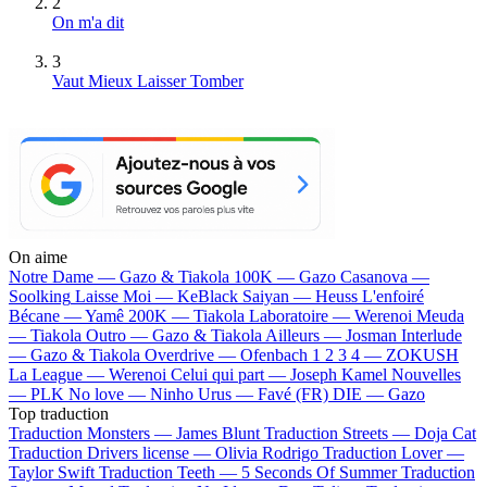
2
On m'a dit
3
Vaut Mieux Laisser Tomber
On aime
Notre Dame —
Gazo & Tiakola
100K —
Gazo
Casanova —
Soolking
Laisse Moi —
KeBlack
Saiyan —
Heuss L'enfoiré
Bécane —
Yamê
200K —
Tiakola
Laboratoire —
Werenoi
Meuda
—
Tiakola
Outro —
Gazo & Tiakola
Ailleurs —
Josman
Interlude
—
Gazo & Tiakola
Overdrive —
Ofenbach
1 2 3 4 —
ZOKUSH
La League —
Werenoi
Celui qui part —
Joseph Kamel
Nouvelles
—
PLK
No love —
Ninho
Urus —
Favé (FR)
DIE —
Gazo
Top traduction
Traduction Monsters —
James Blunt
Traduction Streets —
Doja Cat
Traduction Drivers license —
Olivia Rodrigo
Traduction Lover —
Taylor Swift
Traduction Teeth —
5 Seconds Of Summer
Traduction