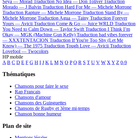
Seya —
Morad
Traduction No Idea —
Don Toliver
Traduction
Morado —
J Balvin
Traduction Hard For Me —
Michele Morrone
Traduction Rapture —
Michele Morrone
Traduction Stand By —
Michele Morrone
Traduction Agua —
Tainy
Traduction Forever
Yours —
Avicii
Traduction Come & Go —
Juice WRLD
Traduction
You Need to Calm Down —
Taylor Swift
Traduction I Think I’m
Okay —
MGK (Machine Gun Kelly)
Traduction bad vibes forever
—
XXXTENTACION
Traduction If You're Too Shy (Let Me
Know) —
The 1975
Traduction Tough Love —
Avicii
Traduction
Lovefool —
Twocolors
HP mobile
A
B
C
D
E
F
G
H
I
J
K
L
M
N
O
P
Q
R
S
T
U
V
W
X
Y
Z
0-9
Thématiques
Chansons pour faire le sexe
Rap Français
Chansons d'amour
Chansons des Guinguettes
Chansons de Rugby et 3ème mi-temps
Chanson bonne humeur
Plan de site
Mentions légales