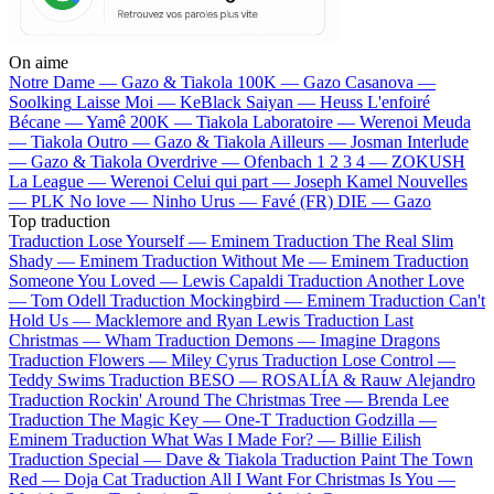
On aime
Notre Dame —
Gazo & Tiakola
100K —
Gazo
Casanova —
Soolking
Laisse Moi —
KeBlack
Saiyan —
Heuss L'enfoiré
Bécane —
Yamê
200K —
Tiakola
Laboratoire —
Werenoi
Meuda
—
Tiakola
Outro —
Gazo & Tiakola
Ailleurs —
Josman
Interlude
—
Gazo & Tiakola
Overdrive —
Ofenbach
1 2 3 4 —
ZOKUSH
La League —
Werenoi
Celui qui part —
Joseph Kamel
Nouvelles
—
PLK
No love —
Ninho
Urus —
Favé (FR)
DIE —
Gazo
Top traduction
Traduction Lose Yourself —
Eminem
Traduction The Real Slim
Shady —
Eminem
Traduction Without Me —
Eminem
Traduction
Someone You Loved —
Lewis Capaldi
Traduction Another Love
—
Tom Odell
Traduction Mockingbird —
Eminem
Traduction Can't
Hold Us —
Macklemore and Ryan Lewis
Traduction Last
Christmas —
Wham
Traduction Demons —
Imagine Dragons
Traduction Flowers —
Miley Cyrus
Traduction Lose Control —
Teddy Swims
Traduction BESO —
ROSALÍA & Rauw Alejandro
Traduction Rockin' Around The Christmas Tree —
Brenda Lee
Traduction The Magic Key —
One-T
Traduction Godzilla —
Eminem
Traduction What Was I Made For? —
Billie Eilish
Traduction Special —
Dave & Tiakola
Traduction Paint The Town
Red —
Doja Cat
Traduction All I Want For Christmas Is You —