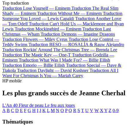
Top traduction
Traduction Lose Yourself —
Eminem
Traduction The Real Slim
Shady —
Eminem
Traduction Without Me —
Eminem
Traduction
Someone You Loved —
Lewis Capaldi
Traduction Another Love
—
Tom Odell
Traduction Can't Hold Us —
Macklemore and Ryan
Lewis
Traduction Mockingbird —
Eminem
Traduction Last
Christmas —
Wham
Traduction Demons —
Imagine Dragons
Traduction Flowers —
Miley Cyrus
Traduction Lose Control —
Teddy Swims
Traduction BESO —
ROSALÍA & Rauw Alejandro
Traduction Rockin' Around The Christmas Tree —
Brenda Lee
Traduction The Magic Key —
One-T
Traduction Godzilla —
Eminem
Traduction What Was I Made For? —
Billie Eilish
Traduction Emorio —
Billie Eilish
Traduction Special —
Dave &
Tiakola
Traduction Daylight —
David Kushner
Traduction All I
Want For Christmas Is You —
Mariah Carey
HP mobile
Les plus grands succès de Jeanne Cherhal
L'An 40
Fleur de peau
Le feu aux joues
A
B
C
D
E
F
G
H
I
J
K
L
M
N
O
P
Q
R
S
T
U
V
W
X
Y
Z
0-9
Thématiques