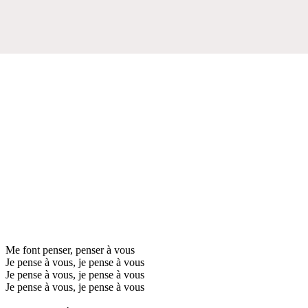
Me font penser, penser à vous
Je pense à vous, je pense à vous
Je pense à vous, je pense à vous
Je pense à vous, je pense à vous