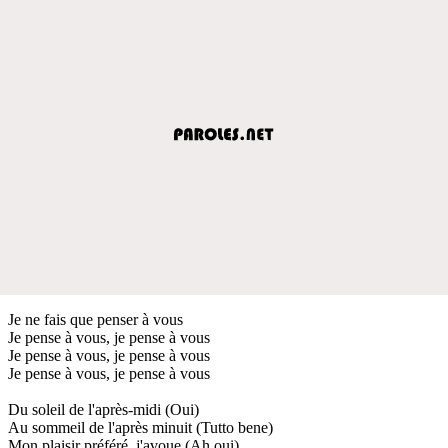
Je ne fais que penser à vous
Je pense à vous, je pense à vous
Je pense à vous, je pense à vous
Je pense à vous, je pense à vous
Du soleil de l'après-midi (Oui)
Au sommeil de l'après minuit (Tutto bene)
Mon plaisir préféré, j'avoue (Ah oui)