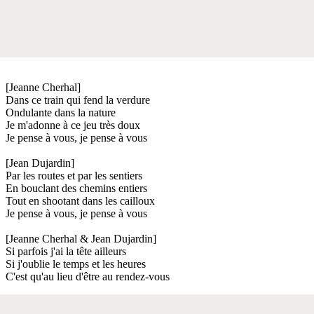
[Jeanne Cherhal]
Dans ce train qui fend la verdure
Ondulante dans la nature
Je m'adonne à ce jeu très doux
Je pense à vous, je pense à vous
[Jean Dujardin]
Par les routes et par les sentiers
En bouclant des chemins entiers
Tout en shootant dans les cailloux
Je pense à vous, je pense à vous
[Jeanne Cherhal & Jean Dujardin]
Si parfois j'ai la tête ailleurs
Si j'oublie le temps et les heures
C'est qu'au lieu d'être au rendez-vous