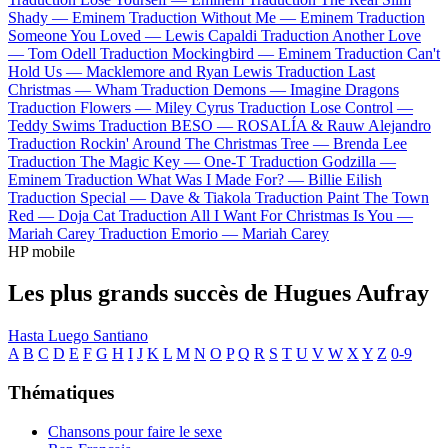
Shady —
Eminem
Traduction Without Me —
Eminem
Traduction
Someone You Loved —
Lewis Capaldi
Traduction Another Love
—
Tom Odell
Traduction Mockingbird —
Eminem
Traduction Can't
Hold Us —
Macklemore and Ryan Lewis
Traduction Last
Christmas —
Wham
Traduction Demons —
Imagine Dragons
Traduction Flowers —
Miley Cyrus
Traduction Lose Control —
Teddy Swims
Traduction BESO —
ROSALÍA & Rauw Alejandro
Traduction Rockin' Around The Christmas Tree —
Brenda Lee
Traduction The Magic Key —
One-T
Traduction Godzilla —
Eminem
Traduction What Was I Made For? —
Billie Eilish
Traduction Special —
Dave & Tiakola
Traduction Paint The Town
Red —
Doja Cat
Traduction All I Want For Christmas Is You —
Mariah Carey
Traduction Emorio —
Mariah Carey
HP mobile
Les plus grands succès de Hugues Aufray
Hasta Luego
Santiano
A
B
C
D
E
F
G
H
I
J
K
L
M
N
O
P
Q
R
S
T
U
V
W
X
Y
Z
0-9
Thématiques
Chansons pour faire le sexe