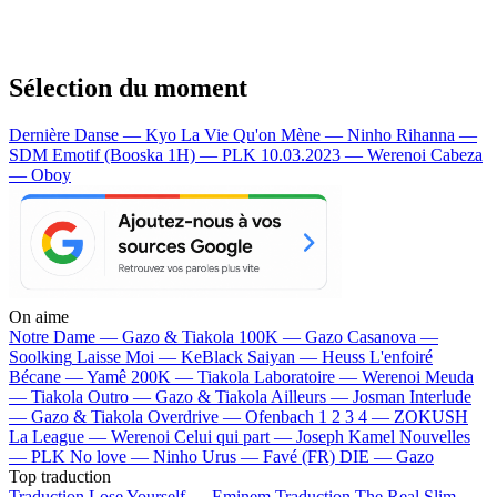
Sélection du moment
Dernière Danse — Kyo
La Vie Qu'on Mène — Ninho
Rihanna —
SDM
Emotif (Booska 1H) — PLK
10.03.2023 — Werenoi
Cabeza
— Oboy
On aime
Notre Dame —
Gazo & Tiakola
100K —
Gazo
Casanova —
Soolking
Laisse Moi —
KeBlack
Saiyan —
Heuss L'enfoiré
Bécane —
Yamê
200K —
Tiakola
Laboratoire —
Werenoi
Meuda
—
Tiakola
Outro —
Gazo & Tiakola
Ailleurs —
Josman
Interlude
—
Gazo & Tiakola
Overdrive —
Ofenbach
1 2 3 4 —
ZOKUSH
La League —
Werenoi
Celui qui part —
Joseph Kamel
Nouvelles
—
PLK
No love —
Ninho
Urus —
Favé (FR)
DIE —
Gazo
Top traduction
Traduction Lose Yourself —
Eminem
Traduction The Real Slim