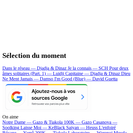
Sélection du moment
Dans le réseau — Djadja & Dinaz
Je la connais — SCH
Pour deux
âmes solitaires (Part. 1) — Luidji
Capitaine — Djadja & Dinaz
Dieu
Ne Ment Jamais — Damso
I'm Good (Blue) — David Guetta
On aime
Notre Dame —
Gazo & Tiakola
100K —
Gazo
Casanova —
Soolking
Laisse Moi —
KeBlack
Saiyan —
Heuss L'enfoiré
Bécane —
Yamê
200K —
Tiakola
Laboratoire —
Werenoi
Meuda