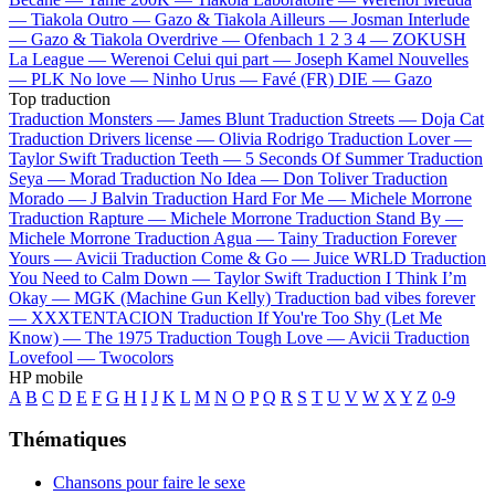
—
Tiakola
Outro —
Gazo & Tiakola
Ailleurs —
Josman
Interlude
—
Gazo & Tiakola
Overdrive —
Ofenbach
1 2 3 4 —
ZOKUSH
La League —
Werenoi
Celui qui part —
Joseph Kamel
Nouvelles
—
PLK
No love —
Ninho
Urus —
Favé (FR)
DIE —
Gazo
Top traduction
Traduction Monsters —
James Blunt
Traduction Streets —
Doja Cat
Traduction Drivers license —
Olivia Rodrigo
Traduction Lover —
Taylor Swift
Traduction Teeth —
5 Seconds Of Summer
Traduction
Seya —
Morad
Traduction No Idea —
Don Toliver
Traduction
Morado —
J Balvin
Traduction Hard For Me —
Michele Morrone
Traduction Rapture —
Michele Morrone
Traduction Stand By —
Michele Morrone
Traduction Agua —
Tainy
Traduction Forever
Yours —
Avicii
Traduction Come & Go —
Juice WRLD
Traduction
You Need to Calm Down —
Taylor Swift
Traduction I Think I’m
Okay —
MGK (Machine Gun Kelly)
Traduction bad vibes forever
—
XXXTENTACION
Traduction If You're Too Shy (Let Me
Know) —
The 1975
Traduction Tough Love —
Avicii
Traduction
Lovefool —
Twocolors
HP mobile
A
B
C
D
E
F
G
H
I
J
K
L
M
N
O
P
Q
R
S
T
U
V
W
X
Y
Z
0-9
Thématiques
Chansons pour faire le sexe