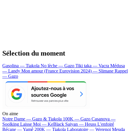
Sélection du moment
Gasolina — Tiakola
No lèche — Gazo
Tiki taka — Vacra
Médusa
— Landy
Mon amour (France Eurovision 2024) — Slimane
Rappel
— Gazo
On aime
Notre Dame —
Gazo & Tiakola
100K —
Gazo
Casanova —
Soolking
Laisse Moi —
KeBlack
Saiyan —
Heuss L'enfoiré
Bécane —
Yamê
200K —
Tiakola
Laboratoire —
Werenoi
Meuda