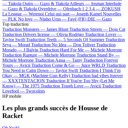
—
Tiakola
Outro —
Gazo & Tiakola
Ailleurs —
Josman
Interlude
—
Gazo & Tiakola
Overdrive —
Ofenbach
1 2 3 4 —
ZOKUSH
La League —
Werenoi
Celui qui part —
Joseph Kamel
Nouvelles
—
PLK
No love —
Ninho
Urus —
Favé (FR)
DIE —
Gazo
Top traduction
Traduction Monsters —
James Blunt
Traduction Streets —
Doja Cat
Traduction Drivers license —
Olivia Rodrigo
Traduction Lover —
Taylor Swift
Traduction Teeth —
5 Seconds Of Summer
Traduction
Seya —
Morad
Traduction No Idea —
Don Toliver
Traduction
Morado —
J Balvin
Traduction Hard For Me —
Michele Morrone
Traduction Rapture —
Michele Morrone
Traduction Stand By —
Michele Morrone
Traduction Agua —
Tainy
Traduction Forever
Yours —
Avicii
Traduction Come & Go —
Juice WRLD
Traduction
You Need to Calm Down —
Taylor Swift
Traduction I Think I’m
Okay —
MGK (Machine Gun Kelly)
Traduction bad vibes forever
—
XXXTENTACION
Traduction If You're Too Shy (Let Me
Know) —
The 1975
Traduction Tough Love —
Avicii
Traduction
Lovefool —
Twocolors
HP mobile
Les plus grands succès de Housse de
Racket
Oh Yeah!