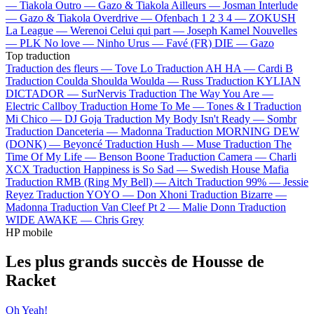
—
Tiakola
Outro —
Gazo & Tiakola
Ailleurs —
Josman
Interlude
—
Gazo & Tiakola
Overdrive —
Ofenbach
1 2 3 4 —
ZOKUSH
La League —
Werenoi
Celui qui part —
Joseph Kamel
Nouvelles
—
PLK
No love —
Ninho
Urus —
Favé (FR)
DIE —
Gazo
Top traduction
Traduction des fleurs —
Tove Lo
Traduction AH HA —
Cardi B
Traduction Coulda Shoulda Woulda —
Russ
Traduction KYLIAN
DICTADOR —
SurNervis
Traduction The Way You Are —
Electric Callboy
Traduction Home To Me —
Tones & I
Traduction
Mi Chico —
DJ Goja
Traduction My Body Isn't Ready —
Sombr
Traduction Danceteria —
Madonna
Traduction MORNING DEW
(DONK) —
Beyoncé
Traduction Hush —
Muse
Traduction The
Time Of My Life —
Benson Boone
Traduction Camera —
Charli
XCX
Traduction Happiness is So Sad —
Swedish House Mafia
Traduction RMB (Ring My Bell) —
Aitch
Traduction 99% —
Jessie
Reyez
Traduction YOYO —
Don Xhoni
Traduction Bizarre —
Madonna
Traduction Van Cleef Pt 2 —
Malie Donn
Traduction
WIDE AWAKE —
Chris Grey
HP mobile
Les plus grands succès de Housse de
Racket
Oh Yeah!