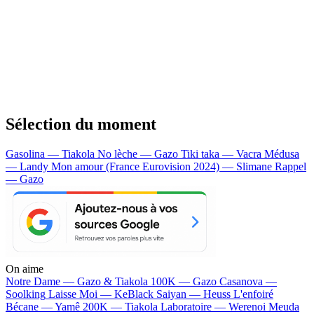
Sélection du moment
Gasolina — Tiakola
No lèche — Gazo
Tiki taka — Vacra
Médusa
— Landy
Mon amour (France Eurovision 2024) — Slimane
Rappel
— Gazo
On aime
Notre Dame —
Gazo & Tiakola
100K —
Gazo
Casanova —
Soolking
Laisse Moi —
KeBlack
Saiyan —
Heuss L'enfoiré
Bécane —
Yamê
200K —
Tiakola
Laboratoire —
Werenoi
Meuda