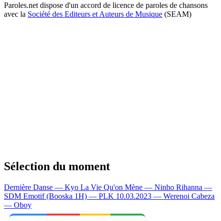
Paroles.net dispose d'un accord de licence de paroles de chansons
avec la
Société des Editeurs et Auteurs de Musique
(SEAM)
Sélection du moment
Dernière Danse — Kyo
La Vie Qu'on Mène — Ninho
Rihanna —
SDM
Emotif (Booska 1H) — PLK
10.03.2023 — Werenoi
Cabeza
— Oboy