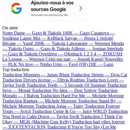
On aime
Notre Dame —
Gazo & Tiakola
100K —
Gazo
Casanova —
Soolking
Laisse Moi —
KeBlack
Saiyan —
Heuss L'enfoiré
Bécane —
Yamê
200K —
Tiakola
Laboratoire —
Werenoi
Meuda
—
Tiakola
Outro —
Gazo & Tiakola
Ailleurs —
Josman
Interlude
—
Gazo & Tiakola
Overdrive —
Ofenbach
1 2 3 4 —
ZOKUSH
La League —
Werenoi
Celui qui part —
Joseph Kamel
Nouvelles
—
PLK
No love —
Ninho
Urus —
Favé (FR)
DIE —
Gazo
Top traduction
Traduction Monsters —
James Blunt
Traduction Streets —
Doja Cat
Traduction Drivers license —
Olivia Rodrigo
Traduction Lover —
Taylor Swift
Traduction Teeth —
5 Seconds Of Summer
Traduction
Seya —
Morad
Traduction No Idea —
Don Toliver
Traduction
Morado —
J Balvin
Traduction Hard For Me —
Michele Morrone
Traduction Rapture —
Michele Morrone
Traduction Stand By —
Michele Morrone
Traduction Agua —
Tainy
Traduction Forever
Yours —
Avicii
Traduction Come & Go —
Juice WRLD
Traduction
You Need to Calm Down —
Taylor Swift
Traduction I Think I’m
Okay —
MGK (Machine Gun Kelly)
Traduction bad vibes forever
—
XXXTENTACION
Traduction If You're Too Shy (Let Me