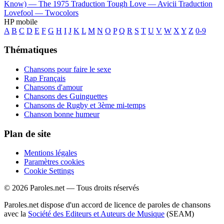
Know) —
The 1975
Traduction Tough Love —
Avicii
Traduction
Lovefool —
Twocolors
HP mobile
A
B
C
D
E
F
G
H
I
J
K
L
M
N
O
P
Q
R
S
T
U
V
W
X
Y
Z
0-9
Thématiques
Chansons pour faire le sexe
Rap Français
Chansons d'amour
Chansons des Guinguettes
Chansons de Rugby et 3ème mi-temps
Chanson bonne humeur
Plan de site
Mentions légales
Paramètres cookies
Cookie Settings
© 2026 Paroles.net — Tous droits réservés
Paroles.net dispose d'un accord de licence de paroles de chansons
avec la
Société des Editeurs et Auteurs de Musique
(SEAM)