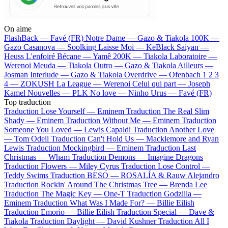
On aime
FlashBack —
Favé (FR)
Notre Dame —
Gazo & Tiakola
100K —
Gazo
Casanova —
Soolking
Laisse Moi —
KeBlack
Saiyan —
Heuss L'enfoiré
Bécane —
Yamê
200K —
Tiakola
Laboratoire —
Werenoi
Meuda —
Tiakola
Outro —
Gazo & Tiakola
Ailleurs —
Josman
Interlude —
Gazo & Tiakola
Overdrive —
Ofenbach
1 2 3
4 —
ZOKUSH
La League —
Werenoi
Celui qui part —
Joseph
Kamel
Nouvelles —
PLK
No love —
Ninho
Urus —
Favé (FR)
Top traduction
Traduction Lose Yourself —
Eminem
Traduction The Real Slim
Shady —
Eminem
Traduction Without Me —
Eminem
Traduction
Someone You Loved —
Lewis Capaldi
Traduction Another Love
—
Tom Odell
Traduction Can't Hold Us —
Macklemore and Ryan
Lewis
Traduction Mockingbird —
Eminem
Traduction Last
Christmas —
Wham
Traduction Demons —
Imagine Dragons
Traduction Flowers —
Miley Cyrus
Traduction Lose Control —
Teddy Swims
Traduction BESO —
ROSALÍA & Rauw Alejandro
Traduction Rockin' Around The Christmas Tree —
Brenda Lee
Traduction The Magic Key —
One-T
Traduction Godzilla —
Eminem
Traduction What Was I Made For? —
Billie Eilish
Traduction Emorio —
Billie Eilish
Traduction Special —
Dave &
Tiakola
Traduction Daylight —
David Kushner
Traduction All I