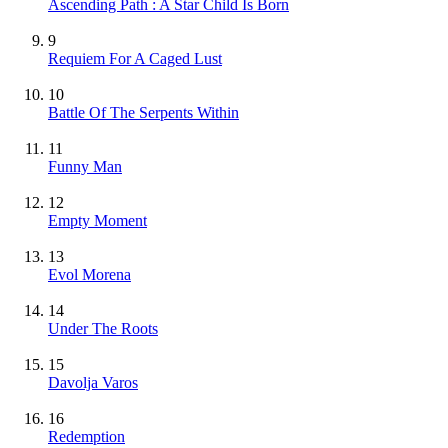
Ascending Path : A Star Child Is Born
9
Requiem For A Caged Lust
10
Battle Of The Serpents Within
11
Funny Man
12
Empty Moment
13
Evol Morena
14
Under The Roots
15
Davolja Varos
16
Redemption