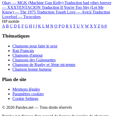
Okay —
MGK (Machine Gun Kelly)
Traduction bad vibes forever
—
XXXTENTACION
Traduction If You're Too Shy (Let Me
Know) —
The 1975
Traduction Tough Love —
Avicii
Traduction
Lovefool —
Twocolors
HP mobile
A
B
C
D
E
F
G
H
I
J
K
L
M
N
O
P
Q
R
S
T
U
V
W
X
Y
Z
0-9
Thématiques
Chansons pour faire le sexe
Rap Français
Chansons d'amour
Chansons des Guinguettes
Chansons de Rugby et 3ème mi-temps
Chanson bonne humeur
Plan de site
Mentions légales
Paramètres cookies
Cookie Settings
© 2026 Paroles.net — Tous droits réservés