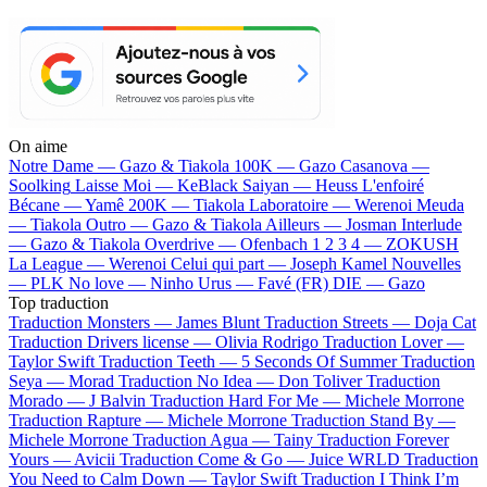
On aime
Notre Dame —
Gazo & Tiakola
100K —
Gazo
Casanova —
Soolking
Laisse Moi —
KeBlack
Saiyan —
Heuss L'enfoiré
Bécane —
Yamê
200K —
Tiakola
Laboratoire —
Werenoi
Meuda
—
Tiakola
Outro —
Gazo & Tiakola
Ailleurs —
Josman
Interlude
—
Gazo & Tiakola
Overdrive —
Ofenbach
1 2 3 4 —
ZOKUSH
La League —
Werenoi
Celui qui part —
Joseph Kamel
Nouvelles
—
PLK
No love —
Ninho
Urus —
Favé (FR)
DIE —
Gazo
Top traduction
Traduction Monsters —
James Blunt
Traduction Streets —
Doja Cat
Traduction Drivers license —
Olivia Rodrigo
Traduction Lover —
Taylor Swift
Traduction Teeth —
5 Seconds Of Summer
Traduction
Seya —
Morad
Traduction No Idea —
Don Toliver
Traduction
Morado —
J Balvin
Traduction Hard For Me —
Michele Morrone
Traduction Rapture —
Michele Morrone
Traduction Stand By —
Michele Morrone
Traduction Agua —
Tainy
Traduction Forever
Yours —
Avicii
Traduction Come & Go —
Juice WRLD
Traduction
You Need to Calm Down —
Taylor Swift
Traduction I Think I’m