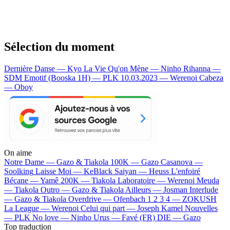
Sélection du moment
Dernière Danse — Kyo
La Vie Qu'on Mène — Ninho
Rihanna —
SDM
Emotif (Booska 1H) — PLK
10.03.2023 — Werenoi
Cabeza
— Oboy
On aime
Notre Dame —
Gazo & Tiakola
100K —
Gazo
Casanova —
Soolking
Laisse Moi —
KeBlack
Saiyan —
Heuss L'enfoiré
Bécane —
Yamê
200K —
Tiakola
Laboratoire —
Werenoi
Meuda
—
Tiakola
Outro —
Gazo & Tiakola
Ailleurs —
Josman
Interlude
—
Gazo & Tiakola
Overdrive —
Ofenbach
1 2 3 4 —
ZOKUSH
La League —
Werenoi
Celui qui part —
Joseph Kamel
Nouvelles
—
PLK
No love —
Ninho
Urus —
Favé (FR)
DIE —
Gazo
Top traduction