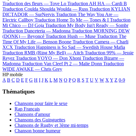
Traduction des fleurs —
Tove Lo
Traduction AH HA —
Cardi B
Traduction Coulda Shoulda Woulda —
Russ
Traduction KYLIAN
DICTADOR —
SurNervis
Traduction The Way You Are —
Electric Callboy
Traduction Home To Me —
Tones & I
Traduction
Mi Chico —
DJ Goja
Traduction My Body Isn't Ready —
Sombr
Traduction Danceteria —
Madonna
Traduction MORNING DEW
(DONK) —
Beyoncé
Traduction Hush —
Muse
Traduction The
Time Of My Life —
Benson Boone
Traduction Camera —
Charli
XCX
Traduction Happiness is So Sad —
Swedish House Mafia
Traduction RMB (Ring My Bell) —
Aitch
Traduction 99% —
Jessie
Reyez
Traduction YOYO —
Don Xhoni
Traduction Bizarre —
Madonna
Traduction Van Cleef Pt 2 —
Malie Donn
Traduction
WIDE AWAKE —
Chris Grey
HP mobile
A
B
C
D
E
F
G
H
I
J
K
L
M
N
O
P
Q
R
S
T
U
V
W
X
Y
Z
0-9
Thématiques
Chansons pour faire le sexe
Rap Français
Chansons d'amour
Chansons des Guinguettes
Chansons de Rugby et 3ème mi-temps
Chanson bonne humeur