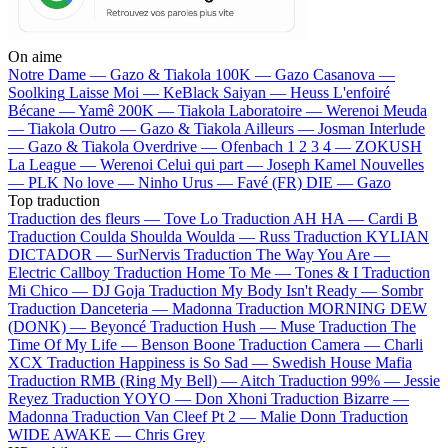
On aime
Notre Dame —
Gazo & Tiakola
100K —
Gazo
Casanova —
Soolking
Laisse Moi —
KeBlack
Saiyan —
Heuss L'enfoiré
Bécane —
Yamê
200K —
Tiakola
Laboratoire —
Werenoi
Meuda
—
Tiakola
Outro —
Gazo & Tiakola
Ailleurs —
Josman
Interlude
—
Gazo & Tiakola
Overdrive —
Ofenbach
1 2 3 4 —
ZOKUSH
La League —
Werenoi
Celui qui part —
Joseph Kamel
Nouvelles
—
PLK
No love —
Ninho
Urus —
Favé (FR)
DIE —
Gazo
Top traduction
Traduction des fleurs —
Tove Lo
Traduction AH HA —
Cardi B
Traduction Coulda Shoulda Woulda —
Russ
Traduction KYLIAN
DICTADOR —
SurNervis
Traduction The Way You Are —
Electric Callboy
Traduction Home To Me —
Tones & I
Traduction
Mi Chico —
DJ Goja
Traduction My Body Isn't Ready —
Sombr
Traduction Danceteria —
Madonna
Traduction MORNING DEW
(DONK) —
Beyoncé
Traduction Hush —
Muse
Traduction The
Time Of My Life —
Benson Boone
Traduction Camera —
Charli
XCX
Traduction Happiness is So Sad —
Swedish House Mafia
Traduction RMB (Ring My Bell) —
Aitch
Traduction 99% —
Jessie
Reyez
Traduction YOYO —
Don Xhoni
Traduction Bizarre —
Madonna
Traduction Van Cleef Pt 2 —
Malie Donn
Traduction
WIDE AWAKE —
Chris Grey