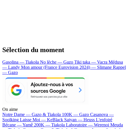
Sélection du moment
Gasolina — Tiakola
No lèche — Gazo
Tiki taka — Vacra
Médusa
— Landy
Mon amour (France Eurovision 2024) — Slimane
Rappel
— Gazo
On aime
Notre Dame —
Gazo & Tiakola
100K —
Gazo
Casanova —
Soolking
Laisse Moi —
KeBlack
Saiyan —
Heuss L'enfoiré
Bécane —
Yamê
200K —
Tiakola
Laboratoire —
Werenoi
Meuda