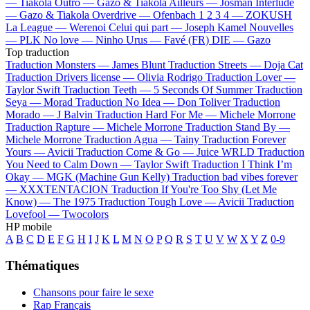
—
Tiakola
Outro —
Gazo & Tiakola
Ailleurs —
Josman
Interlude
—
Gazo & Tiakola
Overdrive —
Ofenbach
1 2 3 4 —
ZOKUSH
La League —
Werenoi
Celui qui part —
Joseph Kamel
Nouvelles
—
PLK
No love —
Ninho
Urus —
Favé (FR)
DIE —
Gazo
Top traduction
Traduction Monsters —
James Blunt
Traduction Streets —
Doja Cat
Traduction Drivers license —
Olivia Rodrigo
Traduction Lover —
Taylor Swift
Traduction Teeth —
5 Seconds Of Summer
Traduction
Seya —
Morad
Traduction No Idea —
Don Toliver
Traduction
Morado —
J Balvin
Traduction Hard For Me —
Michele Morrone
Traduction Rapture —
Michele Morrone
Traduction Stand By —
Michele Morrone
Traduction Agua —
Tainy
Traduction Forever
Yours —
Avicii
Traduction Come & Go —
Juice WRLD
Traduction
You Need to Calm Down —
Taylor Swift
Traduction I Think I’m
Okay —
MGK (Machine Gun Kelly)
Traduction bad vibes forever
—
XXXTENTACION
Traduction If You're Too Shy (Let Me
Know) —
The 1975
Traduction Tough Love —
Avicii
Traduction
Lovefool —
Twocolors
HP mobile
A
B
C
D
E
F
G
H
I
J
K
L
M
N
O
P
Q
R
S
T
U
V
W
X
Y
Z
0-9
Thématiques
Chansons pour faire le sexe
Rap Français