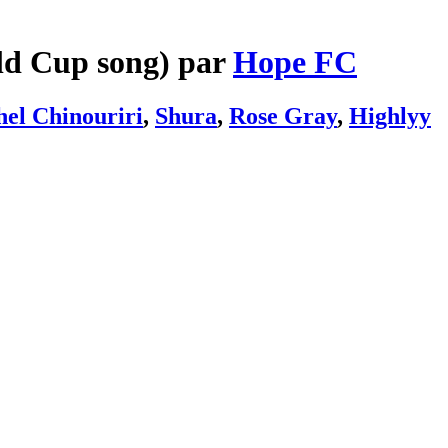
ld Cup song) par
Hope FC
el Chinouriri
,
Shura
,
Rose Gray
,
Highlyy