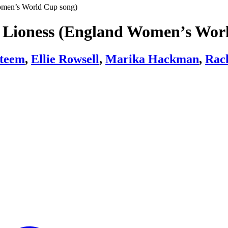
omen’s World Cup song)
 A Lioness (England Women’s Wor
steem
,
Ellie Rowsell
,
Marika Hackman
,
Rach