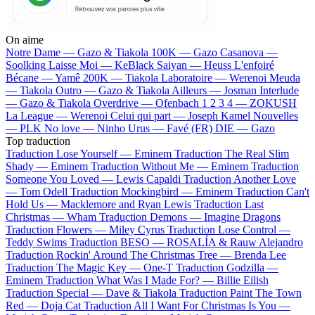
On aime
Notre Dame —
Gazo & Tiakola
100K —
Gazo
Casanova —
Soolking
Laisse Moi —
KeBlack
Saiyan —
Heuss L'enfoiré
Bécane —
Yamê
200K —
Tiakola
Laboratoire —
Werenoi
Meuda
—
Tiakola
Outro —
Gazo & Tiakola
Ailleurs —
Josman
Interlude
—
Gazo & Tiakola
Overdrive —
Ofenbach
1 2 3 4 —
ZOKUSH
La League —
Werenoi
Celui qui part —
Joseph Kamel
Nouvelles
—
PLK
No love —
Ninho
Urus —
Favé (FR)
DIE —
Gazo
Top traduction
Traduction Lose Yourself —
Eminem
Traduction The Real Slim
Shady —
Eminem
Traduction Without Me —
Eminem
Traduction
Someone You Loved —
Lewis Capaldi
Traduction Another Love
—
Tom Odell
Traduction Mockingbird —
Eminem
Traduction Can't
Hold Us —
Macklemore and Ryan Lewis
Traduction Last
Christmas —
Wham
Traduction Demons —
Imagine Dragons
Traduction Flowers —
Miley Cyrus
Traduction Lose Control —
Teddy Swims
Traduction BESO —
ROSALÍA & Rauw Alejandro
Traduction Rockin' Around The Christmas Tree —
Brenda Lee
Traduction The Magic Key —
One-T
Traduction Godzilla —
Eminem
Traduction What Was I Made For? —
Billie Eilish
Traduction Special —
Dave & Tiakola
Traduction Paint The Town
Red —
Doja Cat
Traduction All I Want For Christmas Is You —