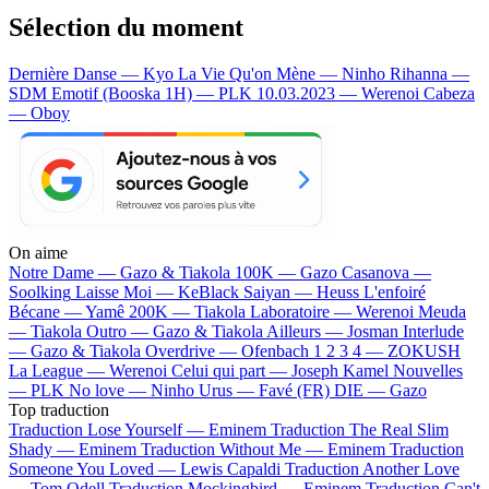
Sélection du moment
Dernière Danse — Kyo
La Vie Qu'on Mène — Ninho
Rihanna —
SDM
Emotif (Booska 1H) — PLK
10.03.2023 — Werenoi
Cabeza
— Oboy
On aime
Notre Dame —
Gazo & Tiakola
100K —
Gazo
Casanova —
Soolking
Laisse Moi —
KeBlack
Saiyan —
Heuss L'enfoiré
Bécane —
Yamê
200K —
Tiakola
Laboratoire —
Werenoi
Meuda
—
Tiakola
Outro —
Gazo & Tiakola
Ailleurs —
Josman
Interlude
—
Gazo & Tiakola
Overdrive —
Ofenbach
1 2 3 4 —
ZOKUSH
La League —
Werenoi
Celui qui part —
Joseph Kamel
Nouvelles
—
PLK
No love —
Ninho
Urus —
Favé (FR)
DIE —
Gazo
Top traduction
Traduction Lose Yourself —
Eminem
Traduction The Real Slim
Shady —
Eminem
Traduction Without Me —
Eminem
Traduction
Someone You Loved —
Lewis Capaldi
Traduction Another Love
—
Tom Odell
Traduction Mockingbird —
Eminem
Traduction Can't