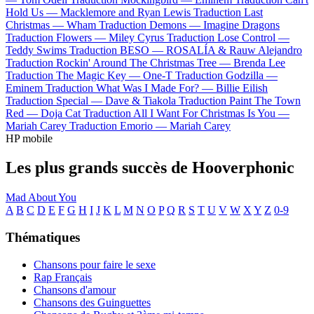
Hold Us —
Macklemore and Ryan Lewis
Traduction Last
Christmas —
Wham
Traduction Demons —
Imagine Dragons
Traduction Flowers —
Miley Cyrus
Traduction Lose Control —
Teddy Swims
Traduction BESO —
ROSALÍA & Rauw Alejandro
Traduction Rockin' Around The Christmas Tree —
Brenda Lee
Traduction The Magic Key —
One-T
Traduction Godzilla —
Eminem
Traduction What Was I Made For? —
Billie Eilish
Traduction Special —
Dave & Tiakola
Traduction Paint The Town
Red —
Doja Cat
Traduction All I Want For Christmas Is You —
Mariah Carey
Traduction Emorio —
Mariah Carey
HP mobile
Les plus grands succès de Hooverphonic
Mad About You
A
B
C
D
E
F
G
H
I
J
K
L
M
N
O
P
Q
R
S
T
U
V
W
X
Y
Z
0-9
Thématiques
Chansons pour faire le sexe
Rap Français
Chansons d'amour
Chansons des Guinguettes