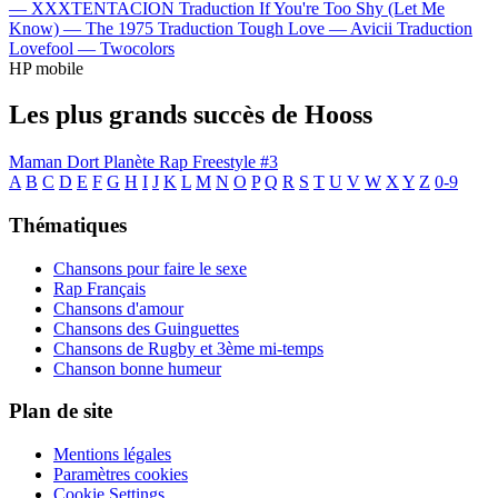
—
XXXTENTACION
Traduction If You're Too Shy (Let Me
Know) —
The 1975
Traduction Tough Love —
Avicii
Traduction
Lovefool —
Twocolors
HP mobile
Les plus grands succès de Hooss
Maman Dort
Planète Rap Freestyle #3
A
B
C
D
E
F
G
H
I
J
K
L
M
N
O
P
Q
R
S
T
U
V
W
X
Y
Z
0-9
Thématiques
Chansons pour faire le sexe
Rap Français
Chansons d'amour
Chansons des Guinguettes
Chansons de Rugby et 3ème mi-temps
Chanson bonne humeur
Plan de site
Mentions légales
Paramètres cookies
Cookie Settings