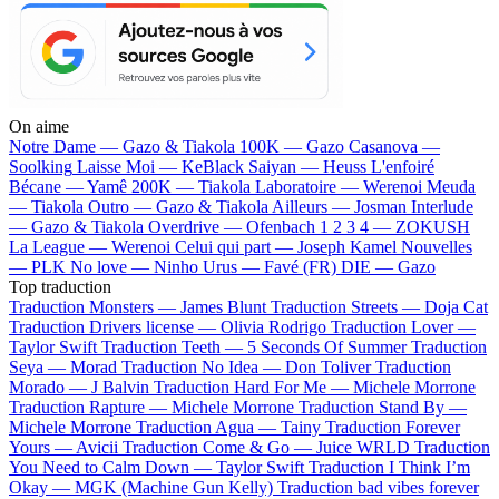
On aime
Notre Dame —
Gazo & Tiakola
100K —
Gazo
Casanova —
Soolking
Laisse Moi —
KeBlack
Saiyan —
Heuss L'enfoiré
Bécane —
Yamê
200K —
Tiakola
Laboratoire —
Werenoi
Meuda
—
Tiakola
Outro —
Gazo & Tiakola
Ailleurs —
Josman
Interlude
—
Gazo & Tiakola
Overdrive —
Ofenbach
1 2 3 4 —
ZOKUSH
La League —
Werenoi
Celui qui part —
Joseph Kamel
Nouvelles
—
PLK
No love —
Ninho
Urus —
Favé (FR)
DIE —
Gazo
Top traduction
Traduction Monsters —
James Blunt
Traduction Streets —
Doja Cat
Traduction Drivers license —
Olivia Rodrigo
Traduction Lover —
Taylor Swift
Traduction Teeth —
5 Seconds Of Summer
Traduction
Seya —
Morad
Traduction No Idea —
Don Toliver
Traduction
Morado —
J Balvin
Traduction Hard For Me —
Michele Morrone
Traduction Rapture —
Michele Morrone
Traduction Stand By —
Michele Morrone
Traduction Agua —
Tainy
Traduction Forever
Yours —
Avicii
Traduction Come & Go —
Juice WRLD
Traduction
You Need to Calm Down —
Taylor Swift
Traduction I Think I’m
Okay —
MGK (Machine Gun Kelly)
Traduction bad vibes forever