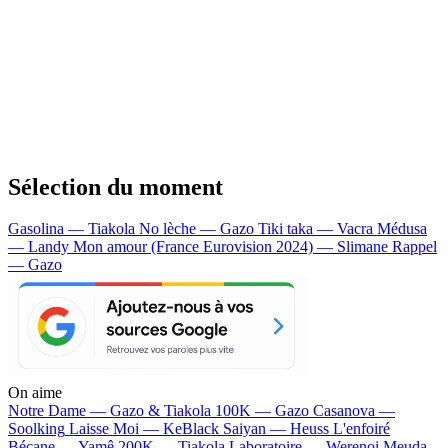
Sélection du moment
Gasolina — Tiakola
No lèche — Gazo
Tiki taka — Vacra
Médusa
— Landy
Mon amour (France Eurovision 2024) — Slimane
Rappel
— Gazo
On aime
Notre Dame —
Gazo & Tiakola
100K —
Gazo
Casanova —
Soolking
Laisse Moi —
KeBlack
Saiyan —
Heuss L'enfoiré
Bécane —
Yamê
200K —
Tiakola
Laboratoire —
Werenoi
Meuda