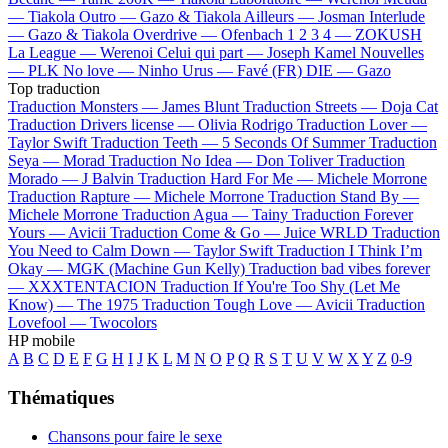
—
Tiakola
Outro —
Gazo & Tiakola
Ailleurs —
Josman
Interlude
—
Gazo & Tiakola
Overdrive —
Ofenbach
1 2 3 4 —
ZOKUSH
La League —
Werenoi
Celui qui part —
Joseph Kamel
Nouvelles
—
PLK
No love —
Ninho
Urus —
Favé (FR)
DIE —
Gazo
Top traduction
Traduction Monsters —
James Blunt
Traduction Streets —
Doja Cat
Traduction Drivers license —
Olivia Rodrigo
Traduction Lover —
Taylor Swift
Traduction Teeth —
5 Seconds Of Summer
Traduction
Seya —
Morad
Traduction No Idea —
Don Toliver
Traduction
Morado —
J Balvin
Traduction Hard For Me —
Michele Morrone
Traduction Rapture —
Michele Morrone
Traduction Stand By —
Michele Morrone
Traduction Agua —
Tainy
Traduction Forever
Yours —
Avicii
Traduction Come & Go —
Juice WRLD
Traduction
You Need to Calm Down —
Taylor Swift
Traduction I Think I’m
Okay —
MGK (Machine Gun Kelly)
Traduction bad vibes forever
—
XXXTENTACION
Traduction If You're Too Shy (Let Me
Know) —
The 1975
Traduction Tough Love —
Avicii
Traduction
Lovefool —
Twocolors
HP mobile
A
B
C
D
E
F
G
H
I
J
K
L
M
N
O
P
Q
R
S
T
U
V
W
X
Y
Z
0-9
Thématiques
Chansons pour faire le sexe