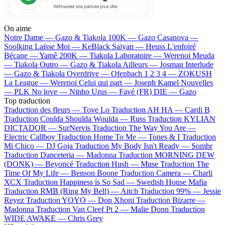
On aime
Notre Dame —
Gazo & Tiakola
100K —
Gazo
Casanova —
Soolking
Laisse Moi —
KeBlack
Saiyan —
Heuss L'enfoiré
Bécane —
Yamê
200K —
Tiakola
Laboratoire —
Werenoi
Meuda
—
Tiakola
Outro —
Gazo & Tiakola
Ailleurs —
Josman
Interlude
—
Gazo & Tiakola
Overdrive —
Ofenbach
1 2 3 4 —
ZOKUSH
La League —
Werenoi
Celui qui part —
Joseph Kamel
Nouvelles
—
PLK
No love —
Ninho
Urus —
Favé (FR)
DIE —
Gazo
Top traduction
Traduction des fleurs —
Tove Lo
Traduction AH HA —
Cardi B
Traduction Coulda Shoulda Woulda —
Russ
Traduction KYLIAN
DICTADOR —
SurNervis
Traduction The Way You Are —
Electric Callboy
Traduction Home To Me —
Tones & I
Traduction
Mi Chico —
DJ Goja
Traduction My Body Isn't Ready —
Sombr
Traduction Danceteria —
Madonna
Traduction MORNING DEW
(DONK) —
Beyoncé
Traduction Hush —
Muse
Traduction The
Time Of My Life —
Benson Boone
Traduction Camera —
Charli
XCX
Traduction Happiness is So Sad —
Swedish House Mafia
Traduction RMB (Ring My Bell) —
Aitch
Traduction 99% —
Jessie
Reyez
Traduction YOYO —
Don Xhoni
Traduction Bizarre —
Madonna
Traduction Van Cleef Pt 2 —
Malie Donn
Traduction
WIDE AWAKE —
Chris Grey