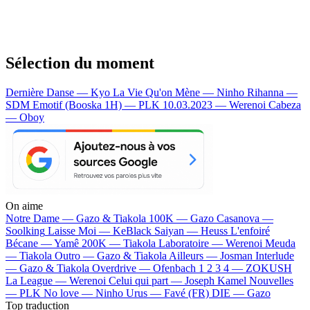
Sélection du moment
Dernière Danse — Kyo
La Vie Qu'on Mène — Ninho
Rihanna —
SDM
Emotif (Booska 1H) — PLK
10.03.2023 — Werenoi
Cabeza
— Oboy
On aime
Notre Dame —
Gazo & Tiakola
100K —
Gazo
Casanova —
Soolking
Laisse Moi —
KeBlack
Saiyan —
Heuss L'enfoiré
Bécane —
Yamê
200K —
Tiakola
Laboratoire —
Werenoi
Meuda
—
Tiakola
Outro —
Gazo & Tiakola
Ailleurs —
Josman
Interlude
—
Gazo & Tiakola
Overdrive —
Ofenbach
1 2 3 4 —
ZOKUSH
La League —
Werenoi
Celui qui part —
Joseph Kamel
Nouvelles
—
PLK
No love —
Ninho
Urus —
Favé (FR)
DIE —
Gazo
Top traduction