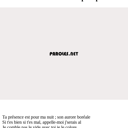
Ta présence est pour ma nuit ; son aurore boréale
Si t'es bien si t'es mal, appelle-moi j'serais al
Je comble pas le vide avec toi je le colore