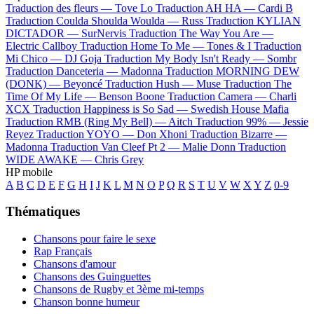
Traduction des fleurs —
Tove Lo
Traduction AH HA —
Cardi B
Traduction Coulda Shoulda Woulda —
Russ
Traduction KYLIAN
DICTADOR —
SurNervis
Traduction The Way You Are —
Electric Callboy
Traduction Home To Me —
Tones & I
Traduction
Mi Chico —
DJ Goja
Traduction My Body Isn't Ready —
Sombr
Traduction Danceteria —
Madonna
Traduction MORNING DEW
(DONK) —
Beyoncé
Traduction Hush —
Muse
Traduction The
Time Of My Life —
Benson Boone
Traduction Camera —
Charli
XCX
Traduction Happiness is So Sad —
Swedish House Mafia
Traduction RMB (Ring My Bell) —
Aitch
Traduction 99% —
Jessie
Reyez
Traduction YOYO —
Don Xhoni
Traduction Bizarre —
Madonna
Traduction Van Cleef Pt 2 —
Malie Donn
Traduction
WIDE AWAKE —
Chris Grey
HP mobile
A
B
C
D
E
F
G
H
I
J
K
L
M
N
O
P
Q
R
S
T
U
V
W
X
Y
Z
0-9
Thématiques
Chansons pour faire le sexe
Rap Français
Chansons d'amour
Chansons des Guinguettes
Chansons de Rugby et 3ème mi-temps
Chanson bonne humeur