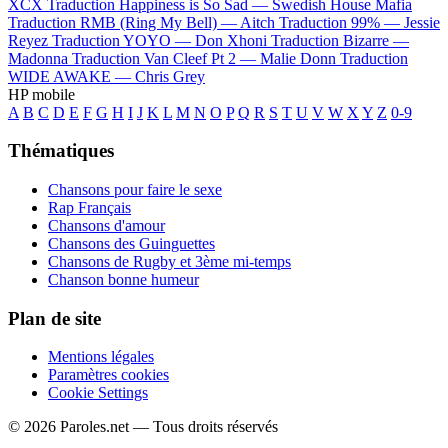
XCX
Traduction Happiness is So Sad —
Swedish House Mafia
Traduction RMB (Ring My Bell) —
Aitch
Traduction 99% —
Jessie
Reyez
Traduction YOYO —
Don Xhoni
Traduction Bizarre —
Madonna
Traduction Van Cleef Pt 2 —
Malie Donn
Traduction
WIDE AWAKE —
Chris Grey
HP mobile
A
B
C
D
E
F
G
H
I
J
K
L
M
N
O
P
Q
R
S
T
U
V
W
X
Y
Z
0-9
Thématiques
Chansons pour faire le sexe
Rap Français
Chansons d'amour
Chansons des Guinguettes
Chansons de Rugby et 3ème mi-temps
Chanson bonne humeur
Plan de site
Mentions légales
Paramètres cookies
Cookie Settings
© 2026 Paroles.net — Tous droits réservés