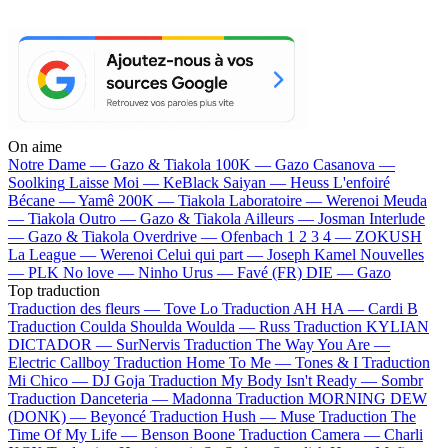
On aime
Notre Dame —
Gazo & Tiakola
100K —
Gazo
Casanova —
Soolking
Laisse Moi —
KeBlack
Saiyan —
Heuss L'enfoiré
Bécane —
Yamê
200K —
Tiakola
Laboratoire —
Werenoi
Meuda
—
Tiakola
Outro —
Gazo & Tiakola
Ailleurs —
Josman
Interlude
—
Gazo & Tiakola
Overdrive —
Ofenbach
1 2 3 4 —
ZOKUSH
La League —
Werenoi
Celui qui part —
Joseph Kamel
Nouvelles
—
PLK
No love —
Ninho
Urus —
Favé (FR)
DIE —
Gazo
Top traduction
Traduction des fleurs —
Tove Lo
Traduction AH HA —
Cardi B
Traduction Coulda Shoulda Woulda —
Russ
Traduction KYLIAN
DICTADOR —
SurNervis
Traduction The Way You Are —
Electric Callboy
Traduction Home To Me —
Tones & I
Traduction
Mi Chico —
DJ Goja
Traduction My Body Isn't Ready —
Sombr
Traduction Danceteria —
Madonna
Traduction MORNING DEW
(DONK) —
Beyoncé
Traduction Hush —
Muse
Traduction The
Time Of My Life —
Benson Boone
Traduction Camera —
Charli