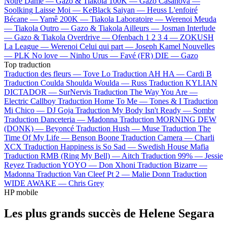
Notre Dame —
Gazo & Tiakola
100K —
Gazo
Casanova —
Soolking
Laisse Moi —
KeBlack
Saiyan —
Heuss L'enfoiré
Bécane —
Yamê
200K —
Tiakola
Laboratoire —
Werenoi
Meuda
—
Tiakola
Outro —
Gazo & Tiakola
Ailleurs —
Josman
Interlude
—
Gazo & Tiakola
Overdrive —
Ofenbach
1 2 3 4 —
ZOKUSH
La League —
Werenoi
Celui qui part —
Joseph Kamel
Nouvelles
—
PLK
No love —
Ninho
Urus —
Favé (FR)
DIE —
Gazo
Top traduction
Traduction des fleurs —
Tove Lo
Traduction AH HA —
Cardi B
Traduction Coulda Shoulda Woulda —
Russ
Traduction KYLIAN
DICTADOR —
SurNervis
Traduction The Way You Are —
Electric Callboy
Traduction Home To Me —
Tones & I
Traduction
Mi Chico —
DJ Goja
Traduction My Body Isn't Ready —
Sombr
Traduction Danceteria —
Madonna
Traduction MORNING DEW
(DONK) —
Beyoncé
Traduction Hush —
Muse
Traduction The
Time Of My Life —
Benson Boone
Traduction Camera —
Charli
XCX
Traduction Happiness is So Sad —
Swedish House Mafia
Traduction RMB (Ring My Bell) —
Aitch
Traduction 99% —
Jessie
Reyez
Traduction YOYO —
Don Xhoni
Traduction Bizarre —
Madonna
Traduction Van Cleef Pt 2 —
Malie Donn
Traduction
WIDE AWAKE —
Chris Grey
HP mobile
Les plus grands succès de Helene Segara