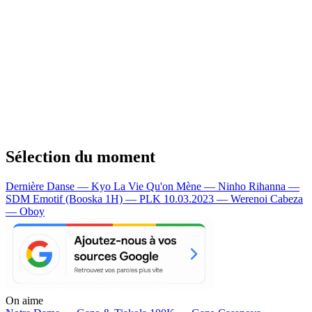
Sélection du moment
Dernière Danse — Kyo
La Vie Qu'on Mène — Ninho
Rihanna —
SDM
Emotif (Booska 1H) — PLK
10.03.2023 — Werenoi
Cabeza
— Oboy
On aime