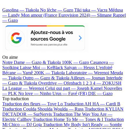
Gasolina — Tiakola
No lèche — Gazo
Tiki taka — Vacra
Médusa
— Landy
Mon amour (France Eurovision 2024) — Slimane
Rappel
— Gazo
On aime
Notre Dame —
Gazo & Tiakola
100K —
Gazo
Casanova —
Soolking
Laisse Moi —
KeBlack
Saiyan —
Heuss L'enfoiré
Bécane —
Yamê
200K —
Tiakola
Laboratoire —
Werenoi
Meuda
—
Tiakola
Outro —
Gazo & Tiakola
Ailleurs —
Josman
Interlude
—
Gazo & Tiakola
Overdrive —
Ofenbach
1 2 3 4 —
ZOKUSH
La League —
Werenoi
Celui qui part —
Joseph Kamel
Nouvelles
—
PLK
No love —
Ninho
Urus —
Favé (FR)
DIE —
Gazo
Top traduction
Traduction des fleurs —
Tove Lo
Traduction AH HA —
Cardi B
Traduction Coulda Shoulda Woulda —
Russ
Traduction KYLIAN
DICTADOR —
SurNervis
Traduction The Way You Are —
Electric Callboy
Traduction Home To Me —
Tones & I
Traduction
Mi Chico —
DJ Goja
Traduction My Body Isn't Ready —
Sombr