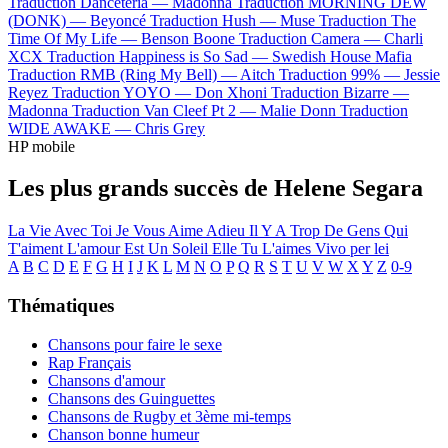
Traduction Danceteria —
Madonna
Traduction MORNING DEW
(DONK) —
Beyoncé
Traduction Hush —
Muse
Traduction The
Time Of My Life —
Benson Boone
Traduction Camera —
Charli
XCX
Traduction Happiness is So Sad —
Swedish House Mafia
Traduction RMB (Ring My Bell) —
Aitch
Traduction 99% —
Jessie
Reyez
Traduction YOYO —
Don Xhoni
Traduction Bizarre —
Madonna
Traduction Van Cleef Pt 2 —
Malie Donn
Traduction
WIDE AWAKE —
Chris Grey
HP mobile
Les plus grands succès de Helene Segara
La Vie Avec Toi
Je Vous Aime Adieu
Il Y A Trop De Gens Qui
T'aiment
L'amour Est Un Soleil
Elle Tu L'aimes
Vivo per lei
A
B
C
D
E
F
G
H
I
J
K
L
M
N
O
P
Q
R
S
T
U
V
W
X
Y
Z
0-9
Thématiques
Chansons pour faire le sexe
Rap Français
Chansons d'amour
Chansons des Guinguettes
Chansons de Rugby et 3ème mi-temps
Chanson bonne humeur