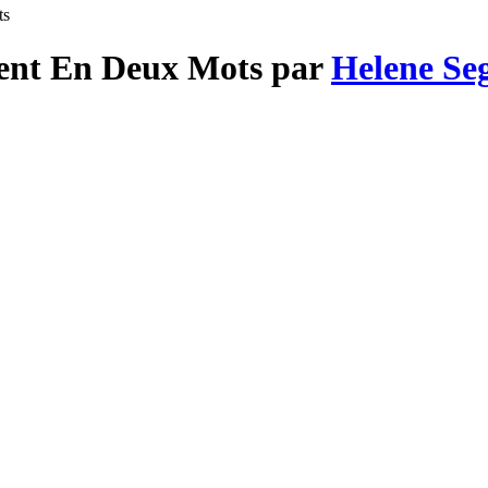
ts
ient En Deux Mots par
Helene Se