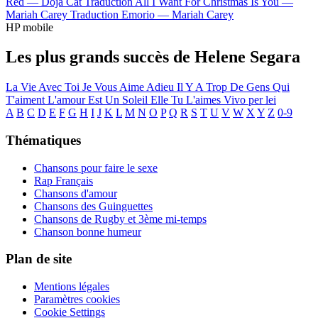
Red —
Doja Cat
Traduction All I Want For Christmas Is You —
Mariah Carey
Traduction Emorio —
Mariah Carey
HP mobile
Les plus grands succès de Helene Segara
La Vie Avec Toi
Je Vous Aime Adieu
Il Y A Trop De Gens Qui
T'aiment
L'amour Est Un Soleil
Elle Tu L'aimes
Vivo per lei
A
B
C
D
E
F
G
H
I
J
K
L
M
N
O
P
Q
R
S
T
U
V
W
X
Y
Z
0-9
Thématiques
Chansons pour faire le sexe
Rap Français
Chansons d'amour
Chansons des Guinguettes
Chansons de Rugby et 3ème mi-temps
Chanson bonne humeur
Plan de site
Mentions légales
Paramètres cookies
Cookie Settings