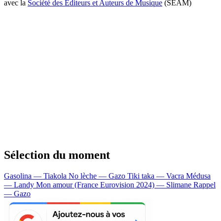
avec la
Société des Editeurs et Auteurs de Musique
(SEAM)
Sélection du moment
Gasolina — Tiakola
No lèche — Gazo
Tiki taka — Vacra
Médusa
— Landy
Mon amour (France Eurovision 2024) — Slimane
Rappel
— Gazo