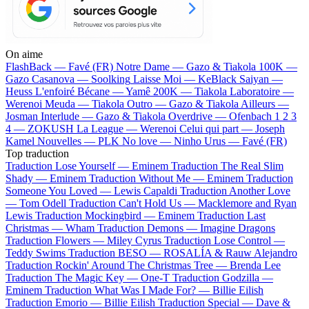
On aime
FlashBack —
Favé (FR)
Notre Dame —
Gazo & Tiakola
100K —
Gazo
Casanova —
Soolking
Laisse Moi —
KeBlack
Saiyan —
Heuss L'enfoiré
Bécane —
Yamê
200K —
Tiakola
Laboratoire —
Werenoi
Meuda —
Tiakola
Outro —
Gazo & Tiakola
Ailleurs —
Josman
Interlude —
Gazo & Tiakola
Overdrive —
Ofenbach
1 2 3
4 —
ZOKUSH
La League —
Werenoi
Celui qui part —
Joseph
Kamel
Nouvelles —
PLK
No love —
Ninho
Urus —
Favé (FR)
Top traduction
Traduction Lose Yourself —
Eminem
Traduction The Real Slim
Shady —
Eminem
Traduction Without Me —
Eminem
Traduction
Someone You Loved —
Lewis Capaldi
Traduction Another Love
—
Tom Odell
Traduction Can't Hold Us —
Macklemore and Ryan
Lewis
Traduction Mockingbird —
Eminem
Traduction Last
Christmas —
Wham
Traduction Demons —
Imagine Dragons
Traduction Flowers —
Miley Cyrus
Traduction Lose Control —
Teddy Swims
Traduction BESO —
ROSALÍA & Rauw Alejandro
Traduction Rockin' Around The Christmas Tree —
Brenda Lee
Traduction The Magic Key —
One-T
Traduction Godzilla —
Eminem
Traduction What Was I Made For? —
Billie Eilish
Traduction Emorio —
Billie Eilish
Traduction Special —
Dave &