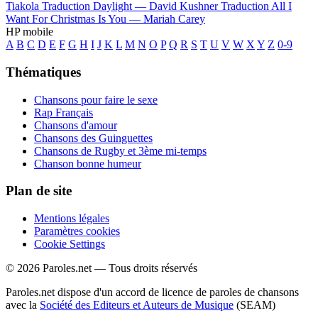
Tiakola
Traduction Daylight —
David Kushner
Traduction All I
Want For Christmas Is You —
Mariah Carey
HP mobile
A
B
C
D
E
F
G
H
I
J
K
L
M
N
O
P
Q
R
S
T
U
V
W
X
Y
Z
0-9
Thématiques
Chansons pour faire le sexe
Rap Français
Chansons d'amour
Chansons des Guinguettes
Chansons de Rugby et 3ème mi-temps
Chanson bonne humeur
Plan de site
Mentions légales
Paramètres cookies
Cookie Settings
© 2026 Paroles.net — Tous droits réservés
Paroles.net dispose d'un accord de licence de paroles de chansons
avec la
Société des Editeurs et Auteurs de Musique
(SEAM)