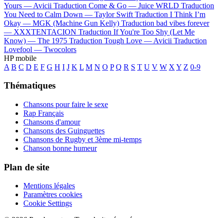
Yours —
Avicii
Traduction Come & Go —
Juice WRLD
Traduction
You Need to Calm Down —
Taylor Swift
Traduction I Think I’m
Okay —
MGK (Machine Gun Kelly)
Traduction bad vibes forever
—
XXXTENTACION
Traduction If You're Too Shy (Let Me
Know) —
The 1975
Traduction Tough Love —
Avicii
Traduction
Lovefool —
Twocolors
HP mobile
A
B
C
D
E
F
G
H
I
J
K
L
M
N
O
P
Q
R
S
T
U
V
W
X
Y
Z
0-9
Thématiques
Chansons pour faire le sexe
Rap Français
Chansons d'amour
Chansons des Guinguettes
Chansons de Rugby et 3ème mi-temps
Chanson bonne humeur
Plan de site
Mentions légales
Paramètres cookies
Cookie Settings