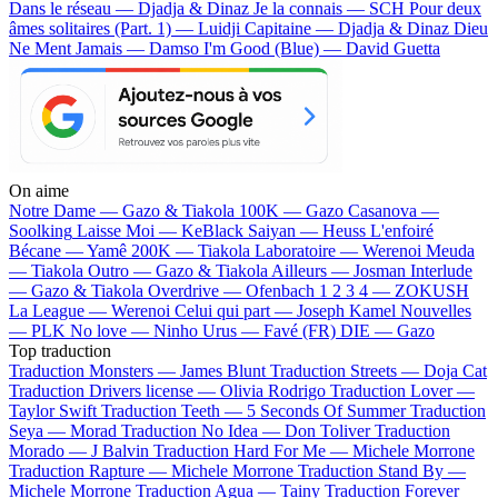
Dans le réseau — Djadja & Dinaz
Je la connais — SCH
Pour deux
âmes solitaires (Part. 1) — Luidji
Capitaine — Djadja & Dinaz
Dieu
Ne Ment Jamais — Damso
I'm Good (Blue) — David Guetta
On aime
Notre Dame —
Gazo & Tiakola
100K —
Gazo
Casanova —
Soolking
Laisse Moi —
KeBlack
Saiyan —
Heuss L'enfoiré
Bécane —
Yamê
200K —
Tiakola
Laboratoire —
Werenoi
Meuda
—
Tiakola
Outro —
Gazo & Tiakola
Ailleurs —
Josman
Interlude
—
Gazo & Tiakola
Overdrive —
Ofenbach
1 2 3 4 —
ZOKUSH
La League —
Werenoi
Celui qui part —
Joseph Kamel
Nouvelles
—
PLK
No love —
Ninho
Urus —
Favé (FR)
DIE —
Gazo
Top traduction
Traduction Monsters —
James Blunt
Traduction Streets —
Doja Cat
Traduction Drivers license —
Olivia Rodrigo
Traduction Lover —
Taylor Swift
Traduction Teeth —
5 Seconds Of Summer
Traduction
Seya —
Morad
Traduction No Idea —
Don Toliver
Traduction
Morado —
J Balvin
Traduction Hard For Me —
Michele Morrone
Traduction Rapture —
Michele Morrone
Traduction Stand By —
Michele Morrone
Traduction Agua —
Tainy
Traduction Forever