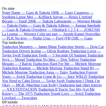
On aime
Notre Dame —
Gazo & Tiakola
100K —
Gazo
Casanova —
Soolking
Laisse Moi —
KeBlack
Saiyan —
Heuss L'enfoiré
Bécane —
Yamê
200K —
Tiakola
Laboratoire —
Werenoi
Meuda
—
Tiakola
Outro —
Gazo & Tiakola
Ailleurs —
Josman
Interlude
—
Gazo & Tiakola
Overdrive —
Ofenbach
1 2 3 4 —
ZOKUSH
La League —
Werenoi
Celui qui part —
Joseph Kamel
Nouvelles
—
PLK
No love —
Ninho
Urus —
Favé (FR)
DIE —
Gazo
Top traduction
Traduction Monsters —
James Blunt
Traduction Streets —
Doja Cat
Traduction Drivers license —
Olivia Rodrigo
Traduction Lover —
Taylor Swift
Traduction Teeth —
5 Seconds Of Summer
Traduction
Seya —
Morad
Traduction No Idea —
Don Toliver
Traduction
Morado —
J Balvin
Traduction Hard For Me —
Michele Morrone
Traduction Rapture —
Michele Morrone
Traduction Stand By —
Michele Morrone
Traduction Agua —
Tainy
Traduction Forever
Yours —
Avicii
Traduction Come & Go —
Juice WRLD
Traduction
You Need to Calm Down —
Taylor Swift
Traduction I Think I’m
Okay —
MGK (Machine Gun Kelly)
Traduction bad vibes forever
—
XXXTENTACION
Traduction If You're Too Shy (Let Me
Know) —
The 1975
Traduction Tough Love —
Avicii
Traduction
Lovefool —
Twocolors
HP mobile