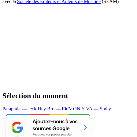
avec la
Société des Editeurs et Auteurs de Musique
(SEAM)
Sélection du moment
Parapluie — Jeck
Hey Bro — Eloïz
ON Y VA — Smily