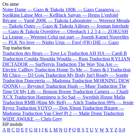
On aime
Notre Dame —
Gazo & Tiakola
100K —
Gazo
Casanova —
Soolking
Laisse Moi —
KeBlack
Saiyan —
Heuss L'enfoiré
Bécane —
Yamê
200K —
Tiakola
Laboratoire —
Werenoi
Meuda
—
Tiakola
Outro —
Gazo & Tiakola
Ailleurs —
Josman
Interlude
—
Gazo & Tiakola
Overdrive —
Ofenbach
1 2 3 4 —
ZOKUSH
La League —
Werenoi
Celui qui part —
Joseph Kamel
Nouvelles
—
PLK
No love —
Ninho
Urus —
Favé (FR)
DIE —
Gazo
Top traduction
Traduction des fleurs —
Tove Lo
Traduction AH HA —
Cardi B
Traduction Coulda Shoulda Woulda —
Russ
Traduction KYLIAN
DICTADOR —
SurNervis
Traduction The Way You Are —
Electric Callboy
Traduction Home To Me —
Tones & I
Traduction
Mi Chico —
DJ Goja
Traduction My Body Isn't Ready —
Sombr
Traduction Danceteria —
Madonna
Traduction MORNING DEW
(DONK) —
Beyoncé
Traduction Hush —
Muse
Traduction The
Time Of My Life —
Benson Boone
Traduction Camera —
Charli
XCX
Traduction Happiness is So Sad —
Swedish House Mafia
Traduction RMB (Ring My Bell) —
Aitch
Traduction 99% —
Jessie
Reyez
Traduction YOYO —
Don Xhoni
Traduction Bizarre —
Madonna
Traduction Van Cleef Pt 2 —
Malie Donn
Traduction
WIDE AWAKE —
Chris Grey
HP mobile
A
B
C
D
E
F
G
H
I
J
K
L
M
N
O
P
Q
R
S
T
U
V
W
X
Y
Z
0-9