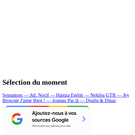
Sélection du moment
Sensations — JuL
Nocif — Hamza
Egérie — Nekfeu
GTB — Jey
Brownie
J'aime Bien ! — Josman
Pas là — Djadja & Dinaz