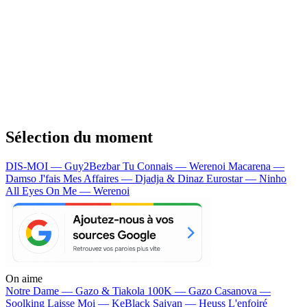
Sélection du moment
DIS-MOI — Guy2Bezbar
Tu Connais — Werenoi
Macarena —
Damso
J'fais Mes Affaires — Djadja & Dinaz
Eurostar — Ninho
All Eyes On Me — Werenoi
On aime
Notre Dame —
Gazo & Tiakola
100K —
Gazo
Casanova —
Soolking
Laisse Moi —
KeBlack
Saiyan —
Heuss L'enfoiré