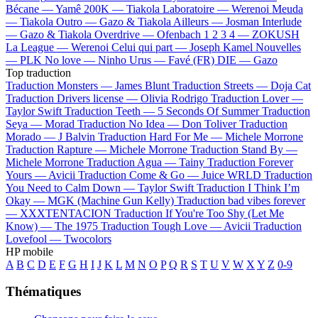
Bécane —
Yamê
200K —
Tiakola
Laboratoire —
Werenoi
Meuda
—
Tiakola
Outro —
Gazo & Tiakola
Ailleurs —
Josman
Interlude
—
Gazo & Tiakola
Overdrive —
Ofenbach
1 2 3 4 —
ZOKUSH
La League —
Werenoi
Celui qui part —
Joseph Kamel
Nouvelles
—
PLK
No love —
Ninho
Urus —
Favé (FR)
DIE —
Gazo
Top traduction
Traduction Monsters —
James Blunt
Traduction Streets —
Doja Cat
Traduction Drivers license —
Olivia Rodrigo
Traduction Lover —
Taylor Swift
Traduction Teeth —
5 Seconds Of Summer
Traduction
Seya —
Morad
Traduction No Idea —
Don Toliver
Traduction
Morado —
J Balvin
Traduction Hard For Me —
Michele Morrone
Traduction Rapture —
Michele Morrone
Traduction Stand By —
Michele Morrone
Traduction Agua —
Tainy
Traduction Forever
Yours —
Avicii
Traduction Come & Go —
Juice WRLD
Traduction
You Need to Calm Down —
Taylor Swift
Traduction I Think I’m
Okay —
MGK (Machine Gun Kelly)
Traduction bad vibes forever
—
XXXTENTACION
Traduction If You're Too Shy (Let Me
Know) —
The 1975
Traduction Tough Love —
Avicii
Traduction
Lovefool —
Twocolors
HP mobile
A
B
C
D
E
F
G
H
I
J
K
L
M
N
O
P
Q
R
S
T
U
V
W
X
Y
Z
0-9
Thématiques